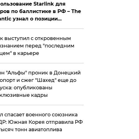
ользование Starlink для
ров по баллистике в РФ – The
antic узнал о позиции
знесмена
к выступил с откровенным
знанием перед "последним
цем" в карьере
н "Альфы" проник в Донецкий
опорт и сжег "Шахед" еще до
уска: опубликованы
склюзивные кадры
ул спасает военного союзника
Р: Южная Корея отправила РФ
тысяч тонн авиатоплива