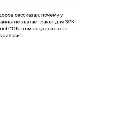
оров рассказал, почему у
аины не хватает ракет для ЗРК
riot: "Об этом неоднократно
орилось"