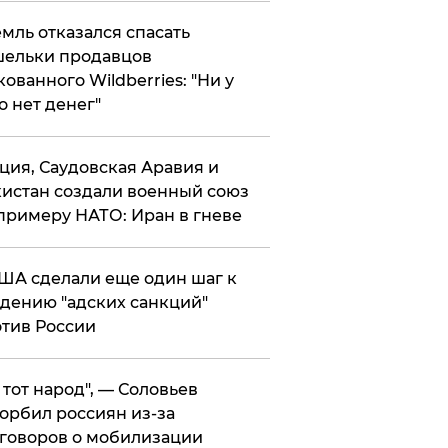
мль отказался спасать
ельки продавцов
кованного Wildberries: "Ни у
о нет денег"
ция, Саудовская Аравия и
истан создали военный союз
примеру НАТО: Иран в гневе
ША сделали еще один шаг к
дению "адских санкций"
тив России
е тот народ", — Соловьев
орбил россиян из-за
говоров о мобилизации