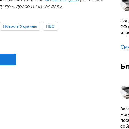
" по Одессе и Николаеву.
Соц
РФ 
Новости Украины
ПВО
игр
См
Б
Заг
мог
поо
соб