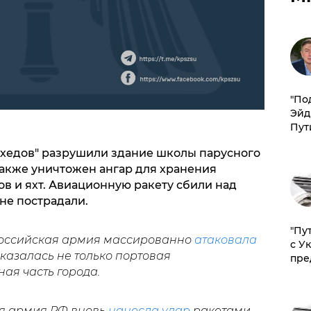
​"По
Эйд
Пут
хедов" разрушили здание школы парусного
Также уничтожен ангар для хранения
в и яхт. Авиационную ракету сбили над
не пострадали.
"Пу
 российская армия массированно
атаковала
с У
казалась не только портовая
пре
ая часть города.
ля армия РФ вновь
нанесла удар
ракетами