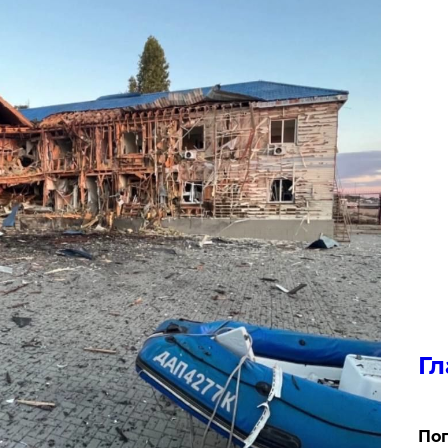
Гл
Поп