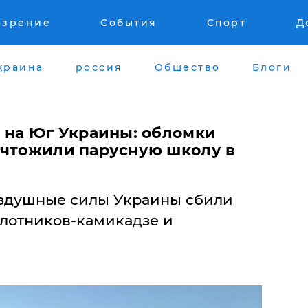
озрение
События
Спорт
Д
краина
россия
Общество
Блоги
н на Юг Украины: обломки
ичтожили парусную школу в
Воздушные силы Украины сбили
лотников-камикадзе и