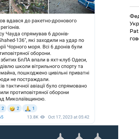
Фед
Укр
Pat
гов