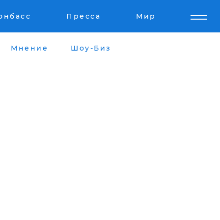
онбасс
Пресса
Мир
Мнение
Шоу-Биз