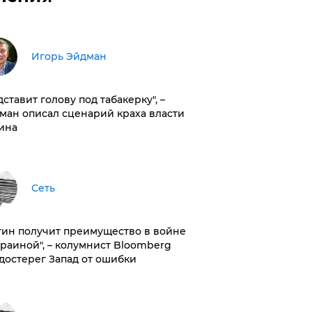
Игорь Эйдман
дставит голову под табакерку", –
ман описал сценарий краха власти
ина
Сеть
тин получит преимущество в войне
краиной", – колумнист Bloomberg
достерег Запад от ошибки