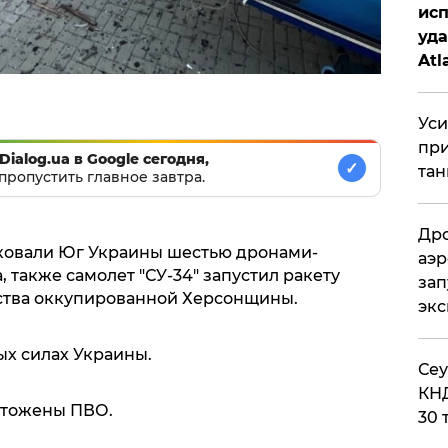
исп
уда
Atl
би
Уси
при
Dialog.ua в Google сегодня,
✓
тан
пропустить главное завтра.
Дро
ковали Юг Украины шестью дронами-
аэр
 также самолет "СУ-34" запустил ракету
зап
нства оккупированной Херсонщины.
эк
х силах Украины.
​Се
КНД
чтожены ПВО.
30 