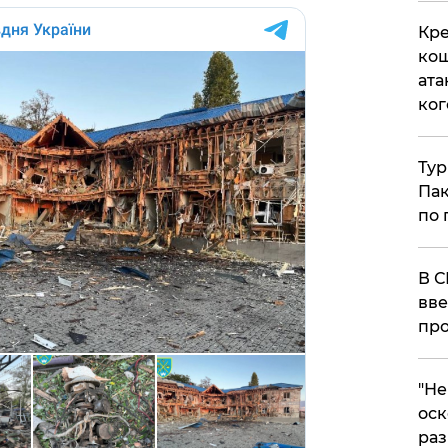
Кре
кош
ата
ког
Тур
Пак
по 
В С
вве
про
​"Н
оск
раз