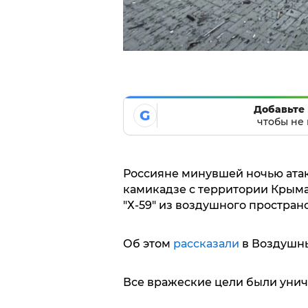
Добавьте 
G
чтобы не 
Россияне минувшей ночью ата
камикадзе с территории Крыма,
"Х-59" из воздушного простра
Об этом
рассказали
в Воздушны
Все вражеские цели были уни