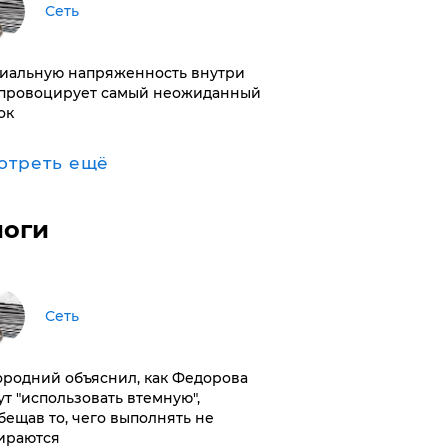
Сеть
иальную напряженность внутри
провоцирует самый неожиданный
ок
отреть ещё
логи
Сеть
ородний объяснил, как Федорова
ут "использовать втемную",
бещав то, чего выполнять не
ираются