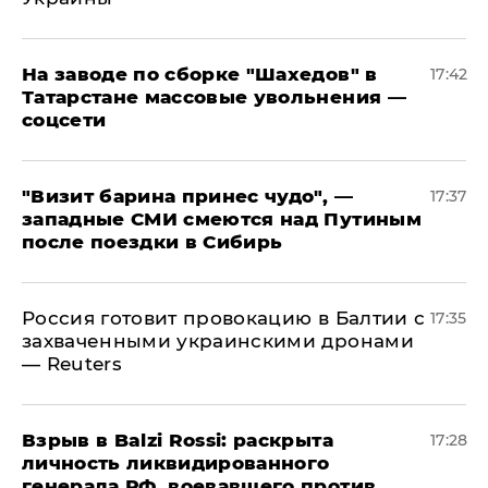
На заводе по сборке "Шахедов" в
17:42
Татарстане массовые увольнения —
соцсети
"Визит барина принес чудо", —
17:37
западные СМИ смеются над Путиным
после поездки в Сибирь
​Россия готовит провокацию в Балтии с
17:35
захваченными украинскими дронами
— Reuters
​Взрыв в Balzi Rossi: раскрыта
17:28
личность ликвидированного
генерала РФ, воевавшего против