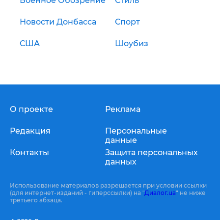
Военное Обозрение
Стиль
Новости Донбасса
Спорт
США
Шоубиз
О проекте
Реклама
Редакция
Персональные
данные
Контакты
Защита персональных
данных
Использование материалов разрешается при условии ссылки
(для интернет-изданий - гиперссылки) на "
Диалог.ua
" не ниже
третьего абзаца.