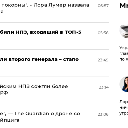
М
 покорны", - Лора Лумер назвала
06:57
ля
били НПЗ, входящий в ТОП-5
05:56
​Ук
гла
ли второго генерала – стало
по 
23:49
ийским НПЗ сожгли более
23:14
 РФ
Лор
нич
угр
е", — The Guardian о дроне со
23:06
ейпцига