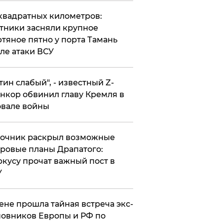
квадратных километров:
тники засняли крупное
тяное пятно у порта Тамань
ле атаки ВСУ
утин слабый", - известный Z-
нкор обвинил главу Кремля в
вале войны
точник раскрыл возможные
ровые планы Драпатого:
кусу прочат важный пост в
У
ене прошла тайная встреча экс-
овников Европы и РФ по