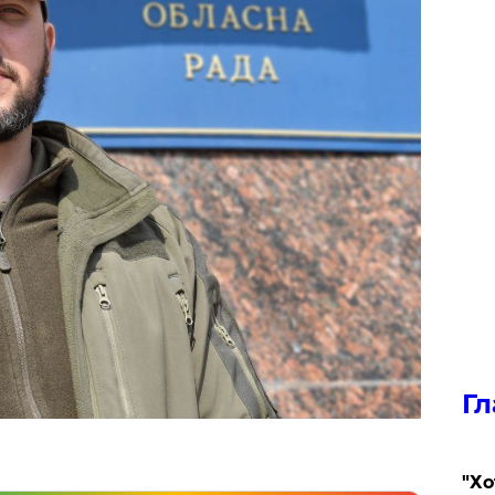
Гл
​"Х