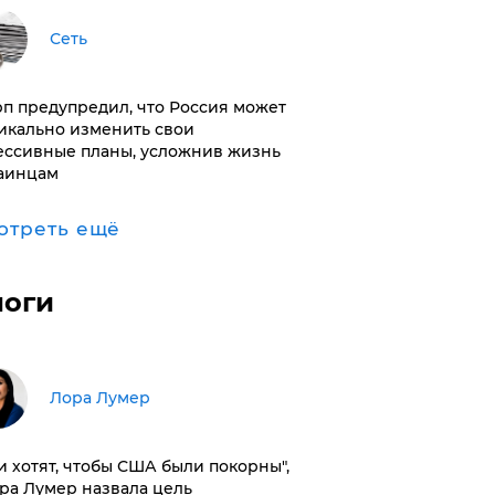
Сеть
п предупредил, что Россия может
икально изменить свои
ессивные планы, усложнив жизнь
аинцам
отреть ещё
логи
​Лора Лумер
и хотят, чтобы США были покорны",
ора Лумер назвала цель