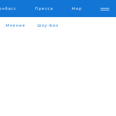
онбасс
Пресса
Мир
Мнение
Шоу-Биз