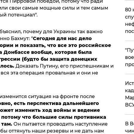
яется Пирровой победой, потому что ради
или свои самые мощные силы и тем самым
80 
ый потенциал".
спу
неф
пос
объяснил, почему для Украины так важно
нно Бахмут: "
Сегодня для нас дело
ории и показать, что все это российское
​"П
а Донбассе вообще, которая была
вое
рессии (будто бы защита донецких
про
лось.
Доказать Путину, его приспешникам и
 вся эта операция провальная и они не
​Ис
кад
изменится ситуация на фронте после
Мар
овно, есть перспектива дальнейшего
ВС
может изменить ход войны и ведение
, потому что большие силы противника
В В
 там.
Он пытается проводить наступление
чин
бы оттянуть наши резервы и не дать нам