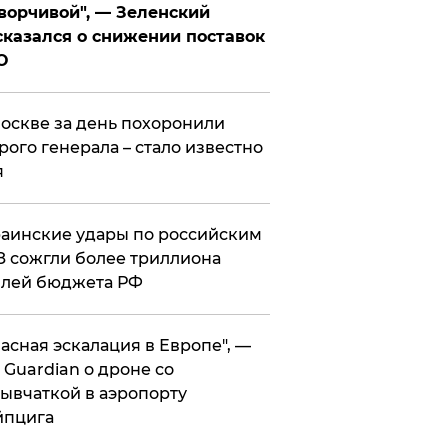
ворчивой", — Зеленский
казался о снижении поставок
О
оскве за день похоронили
рого генерала – стало известно
я
аинские удары по российским
 сожгли более триллиона
блей бюджета РФ
асная эскалация в Европе", —
 Guardian о дроне со
ывчаткой в аэропорту
йпцига