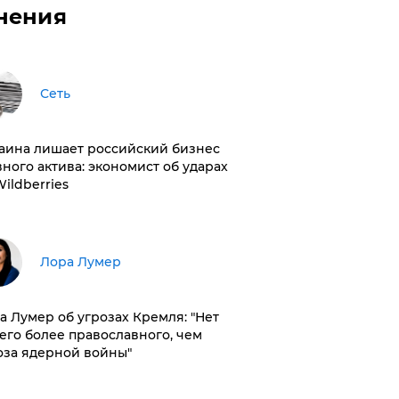
нения
Сеть
раина лишает российский бизнес
вного актива: экономист об ударах
Wildberries
​Лора Лумер
а Лумер об угрозах Кремля: "Нет
его более православного, чем
оза ядерной войны"