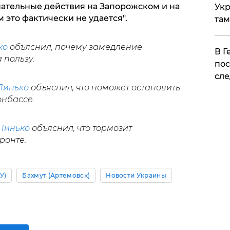
ательные действия на Запорожском и на
Укр
 это фактически не удается".
там
ко
объяснил, почему замедление
​В 
 пользу.
пос
сле
Линько
объяснил, что поможет остановить
нбассе.
Линько
объяснил, что тормозит
ронте.
У)
Бахмут (Артемовск)
Новости Украины