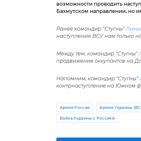
возможности проводить наступ
Бахмутском направлении, но им
Ранее командир "Стугны"
Линь
наступления ВСУ нам только на
Между тем, командир "Стугны"
продвижение оккупантов на До
Напомним, командир "Стугны"
контрнаступление на Южном ф
Армия России
Армия Украины (ВС
Война Украины с Россией