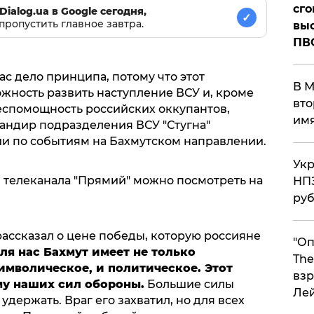
сго
Dialog.ua в Google сегодня,
✓
пропустить главное завтра.
выс
ПВ
ас дело принципа, потому что этот
В М
жность развить наступление ВСУ и, кроме
вто
беспомощность российских оккупантов,
им
андир подразделения ВСУ "Стугна"
ии по событиям на Бахмутском направлении.
Укр
телеканала "Прямий" можно посмотреть на
НПЗ
ру
ссказал о цене победы, которую россияне
"Оп
ля нас Бахмут имеет не только
The
символическое, и политическое. Этот
взр
му наших сил обороны.
Большие силы
Ле
удержать. Враг его захватил, но для всех