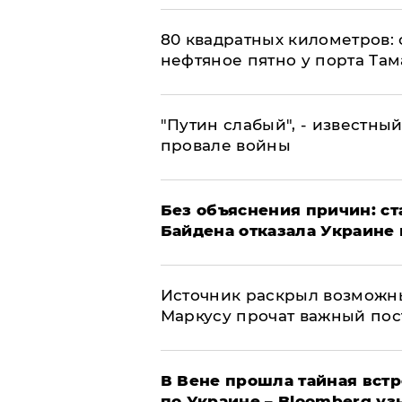
80 квадратных километров:
нефтяное пятно у порта Там
​"Путин слабый", - известны
провале войны
Без объяснения причин: ст
Байдена отказала Украине 
​Источник раскрыл возможн
Маркусу прочат важный пос
В Вене прошла тайная вст
по Украине – Bloomberg уз