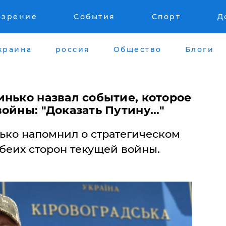
озрение
События
Спорт
Д
краина
россия
Общество
Блоги
инько назвал событие, которое
ойны: "Доказать Путину..."
ко напомнил о стратегическом
беих сторон текущей войны.