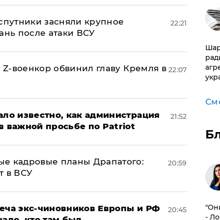
 спутники засняли крупное
22:21
ань после атаки ВСУ
Шар
рад
агр
й Z-военкор обвинил главу Кремля в
22:07
укр
См
ало известно, как администрация
21:52
в важной просьбе по Patriot
Б
ые кадровые планы Драпатого:
20:59
т в ВСУ
"Он
реча экс-чиновников Европы и РФ
20:45
- Л
нало, кто там был