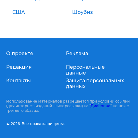
США
Шоубиз
О проекте
Реклама
Редакция
Персональные
данные
Контакты
Защита персональных
данных
Использование материалов разрешается при условии ссылки
(для интернет-изданий - гиперссылки) на "
Диалог.ua
" не ниже
третьего абзаца.
� 2026,
Все права защищены.