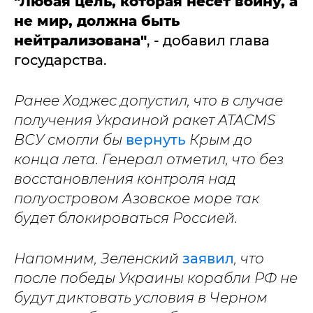
"Любая цель, которая несет войну, а
не мир, должна быть
нейтрализована"
, - добавил глава
государства.
Ранее Ходжес допустил, что в случае
получения Украиной ракет ATACMS
ВСУ смогли бы
вернуть
Крым до
конца лета. Генерал отметил, что без
восстановления контроля над
полуостровом Азовское море так
будет блокироваться Россией.
Напомним, Зеленский
заявил
, что
после победы Украины к
орабли РФ не
будут диктовать условия в Черном