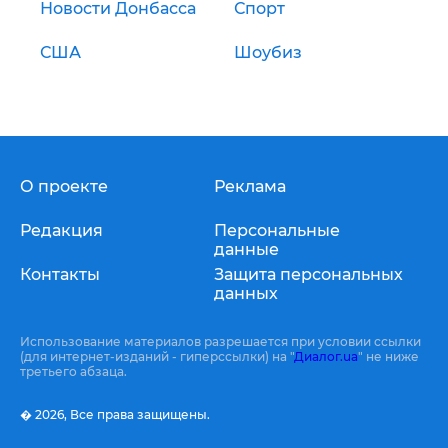
Новости Донбасса
Спорт
США
Шоубиз
О проекте
Реклама
Редакция
Персональные
данные
Контакты
Защита персональных
данных
Использование материалов разрешается при условии ссылки
(для интернет-изданий - гиперссылки) на "
Диалог.ua
" не ниже
третьего абзаца.
� 2026,
Все права защищены.