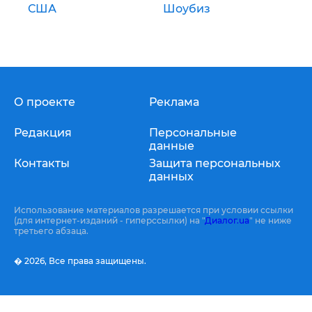
США
Шоубиз
О проекте
Реклама
Редакция
Персональные
данные
Контакты
Защита персональных
данных
Использование материалов разрешается при условии ссылки
(для интернет-изданий - гиперссылки) на "
Диалог.ua
" не ниже
третьего абзаца.
� 2026,
Все права защищены.