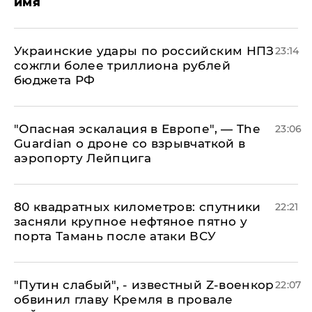
имя
Украинские удары по российским НПЗ
23:14
сожгли более триллиона рублей
бюджета РФ
"Опасная эскалация в Европе", — The
23:06
Guardian о дроне со взрывчаткой в
аэропорту Лейпцига
80 квадратных километров: спутники
22:21
засняли крупное нефтяное пятно у
порта Тамань после атаки ВСУ
​"Путин слабый", - известный Z-военкор
22:07
обвинил главу Кремля в провале