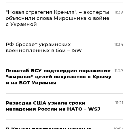
"Новая стратегия Кремля", – эксперты
11:39
объяснили слова Мирошника о войне
с Украиной
РФ бросает украинских
11:34
военнопленных в бои – ISW
Генштаб ВСУ подтвердил поражение
11:27
"жирных" целей оккупантов в Крыму
и на ВОТ Украины
Разведка США узнала сроки
11:21
нападения России на НАТО – WSJ
В Крыму прогремели мощные
10:54