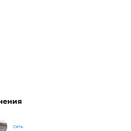
нения
Сеть