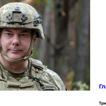
Гл
Три