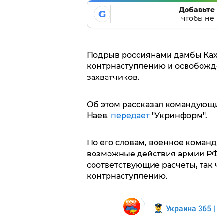
Добавьте 
G
чтобы не 
Подрыв россиянами дамбы Ках
контрнаступлению и освобожд
захватчиков.
Об этом рассказал командующ
Наев,
передает
"Укринформ".
По его словам, военное коман
возможные действия армии РФ 
соответствующие расчеты, так 
контрнаступлению.