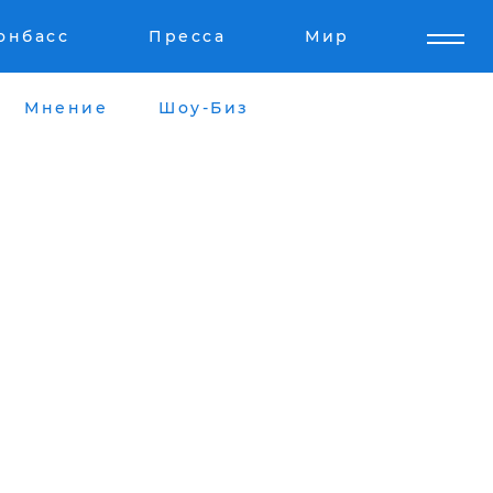
онбасс
Пресса
Мир
Мнение
Шоу-Биз