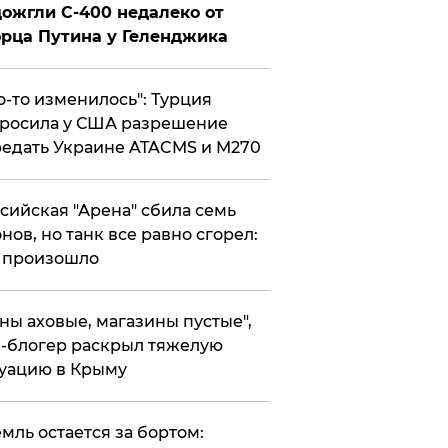
ожгли С-400 недалеко от
рца Путина у Геленджика
то-то изменилось": Турция
росила у США разрешение
едать Украине ATACMS и M270
ссийская "Арена" сбила семь
нов, но танк все равно сгорел:
 произошло
ены аховые, магазины пустые",
-блогер раскрыл тяжелую
уацию в Крыму
емль остается за бортом: