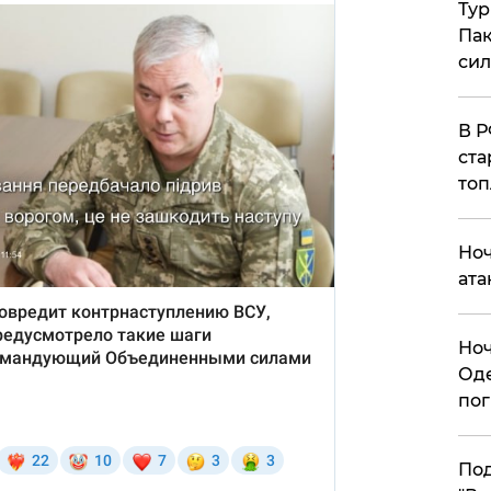
Тур
Пак
си
​В 
ста
топ
​Но
ата
​Но
Оде
пог
По