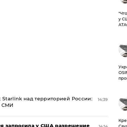
​"Ч
у С
ATA
​Ук
OSI
про
 Starlink над территорией России:
14:39
- СМИ
​Кр
ция запросила у США разрешение
Сау
14:14