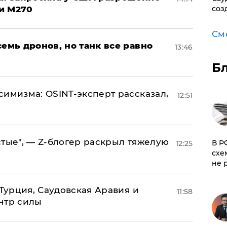
и M270
соз
См
семь дронов, но танк все равно
13:46
Б
симизма: OSINT-эксперт рассказал,
12:51
стые", — Z-блогер раскрыл тяжелую
​В 
12:25
схе
не 
 Турция, Саудовская Аравия и
11:58
нтр силы