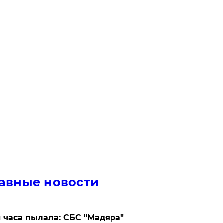
авные новости
 часа пылала: СБС "Мадяра"