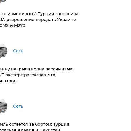
то-то изменилось": Турция запросила
ША разрешение передать Украине
CMS и M270
Сеть
раину накрыла волна пессимизма:
NT-эксперт рассказал, что
исходит
Сеть
емль остается за бортом: Турция,
довская Аравия и Пакистан