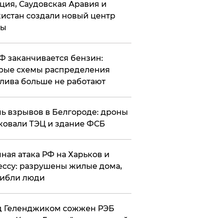
ция, Саудовская Аравия и
истан создали новый центр
лы
РФ заканчивается бензин:
рые схемы распределения
лива больше не работают
чь взрывов в Белгороде: дроны
ковали ТЭЦ и здание ФСБ
чная атака РФ на Харьков и
ссу: разрушены жилые дома,
ибли люди
д Геленджиком сожжен РЭБ