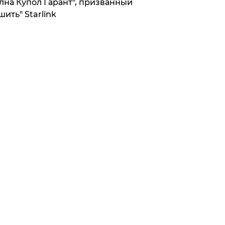
лна Купол Гарант", призванный
шить" Starlink