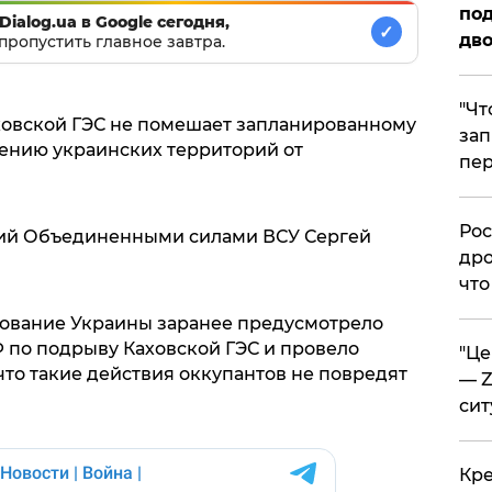
под
Dialog.ua в Google сегодня,
✓
дво
пропустить главное завтра.
​"Ч
овской ГЭС не помешает запланированному
зап
ению украинских территорий от
пер
​Ро
ий Объединенными силами ВСУ Сергей
дро
что
дование Украины заранее предусмотрело
по подрыву Каховской ГЭС и провело
​"Ц
что такие действия оккупантов не повредят
— Z
сит
​Кр