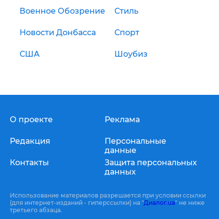
Военное Обозрение
Стиль
Новости Донбасса
Спорт
США
Шоубиз
О проекте
Реклама
Редакция
Персональные
данные
Контакты
Защита персональных
данных
Использование материалов разрешается при условии ссылки
(для интернет-изданий - гиперссылки) на "
Диалог.ua
" не ниже
третьего абзаца.