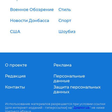
Военное Обозрение
Стиль
Новости Донбасса
Спорт
США
Шоубиз
О проекте
Реклама
Редакция
Персональные
данные
Контакты
Защита персональных
данных
Использование материалов разрешается при условии ссылки
(для интернет-изданий - гиперссылки) на "
Диалог.ua
" не ниже
третьего абзаца.