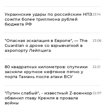
Украинские удары по российским НПЗ
23:14
сожгли более триллиона рублей
бюджета РФ
"Опасная эскалация в Европе", — The
23:06
Guardian о дроне со взрывчаткой в
аэропорту Лейпцига
80 квадратных километров: спутники
22:21
засняли крупное нефтяное пятно у
порта Тамань после атаки ВСУ
​"Путин слабый", - известный Z-военкор
22:07
обвинил главу Кремля в провале
войны