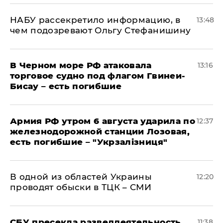
НАБУ рассекретило информацию, в
13:48
чем подозревают Ольгу Стефанишину
В Черном море РФ атаковала
13:16
торговое судно под флагом Гвинеи-
Бисау – есть погибшие
Армия РФ утром 6 августа ударила по
12:37
железнодорожной станции Лозовая,
есть погибшие – "Укрзалізниця"
В одной из областей Украины
12:20
проводят обыски в ТЦК – СМИ
СБУ пресекла разведдеятельность
11:38