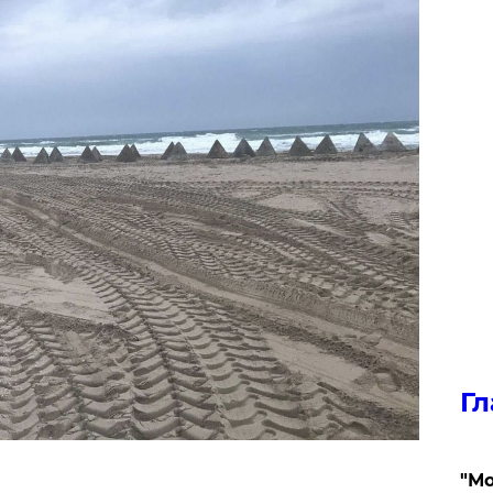
Гл
"Мо