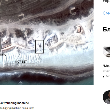
Укр
См
Б
​"М
эксп
уго