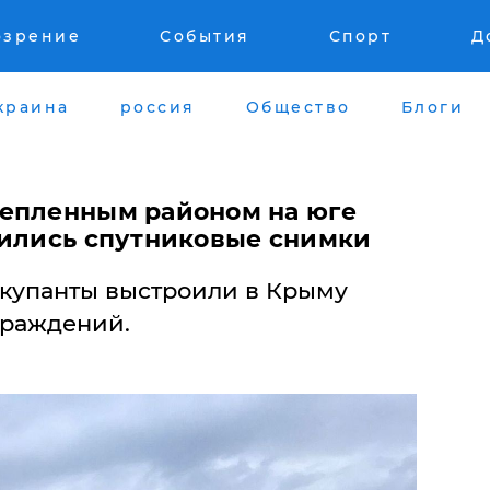
озрение
События
Спорт
Д
краина
россия
Общество
Блоги
репленным районом на юге
вились спутниковые снимки
ккупанты выстроили в Крыму
граждений.