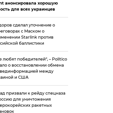
nt анонсировала хорошую
ость для всех украинцев
оров сделал уточнение о
еговорах с Маском о
менении Starlink против
сийской баллистики
се любят победителей", – Politico
ало о восстановлении обмена
звединформацией между
раиной и США
ад призвали к рейду спецназа
оссию для уничтожения
ерокорейских ракетных
ановок