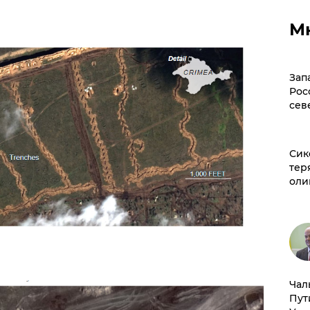
М
Зап
Рос
сев
Сик
тер
оли
Чал
Пут