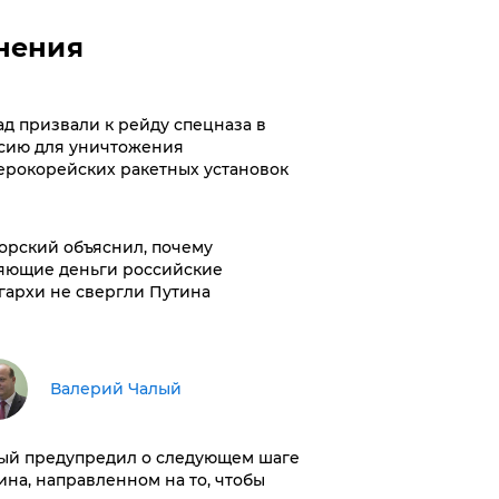
нения
ад призвали к рейду спецназа в
сию для уничтожения
ерокорейских ракетных установок
орский объяснил, почему
яющие деньги российские
гархи не свергли Путина
Валерий Чалый
ый предупредил о следующем шаге
ина, направленном на то, чтобы