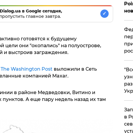
Poi
нов
Dialog.ua в Google сегодня,
✓
пропустить главное завтра.
Фед
пер
ктивно готовятся к будущему
при
й цели они "окопались" на полуострове,
рос
й и выстроив заграждения.
я
The Washington Post
выложили в Сеть
​"В
еланные компанией Maxar.
узн
ра
Ук
инии в районе Медведовки, Витино и
 пунктов. А еще пару недель назад их там
Зап
в Р
сев
уст