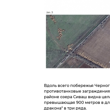
Вдоль всего побережья Черног
противотанковые заграждения,
районе озера Сиваш видна цела
превышающая 900 метров в дли
дракона" в три ряда.