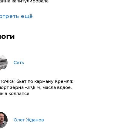
аина капитулировала
отреть ещё
логи
Сеть
оЛоЧКа" бьет по карману Кремля:
орт зерна −37,6 %, масла вдвое,
ль в коллапсе
Олег Жданов