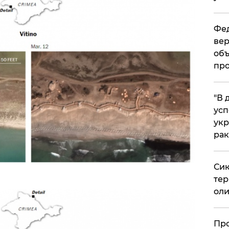
Фед
вер
объ
про
​"В
усп
укр
рак
Сик
тер
оли
​Пр