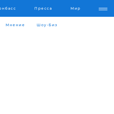
онбасс
Пресса
Мир
Мнение
Шоу-Биз