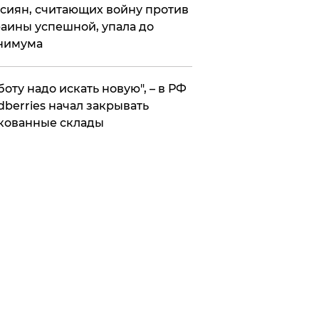
сиян, считающих войну против
аины успешной, упала до
нимума
боту надо искать новую", – в РФ
dberries начал закрывать
кованные склады