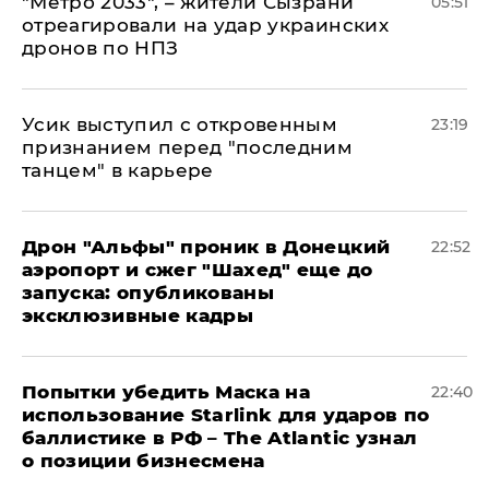
"Метро 2033", – жители Сызрани
05:51
отреагировали на удар украинских
дронов по НПЗ
Усик выступил с откровенным
23:19
признанием перед "последним
танцем" в карьере
Дрон "Альфы" проник в Донецкий
22:52
аэропорт и сжег "Шахед" еще до
запуска: опубликованы
эксклюзивные кадры
Попытки убедить Маска на
22:40
использование Starlink для ударов по
баллистике в РФ – The Atlantic узнал
о позиции бизнесмена