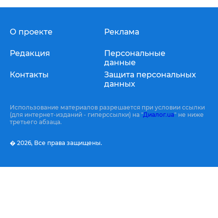
О проекте
Реклама
Редакция
Персональные
данные
Контакты
Защита персональных
данных
Использование материалов разрешается при условии ссылки
(для интернет-изданий - гиперссылки) на "
Диалог.ua
" не ниже
третьего абзаца.
� 2026,
Все права защищены.