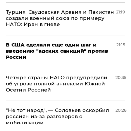
Турция, Саудовская Аравия и Пакистан
21:19
создали военный союз по примеру
НАТО: Иран в гневе
В США сделали еще один шаг к
21:15
введению "адских санкций" против
России
Четыре страны НАТО предупредили
20:35
об угрозе полной аннексии Южной
Осетии Россией
​"Не тот народ", — Соловьев оскорбил
20:28
россиян из-за разговоров о
мобилизации