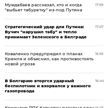
Муждабаев рассказал, кто и когда
17:59
"выбьет табуретку" из-под Путина
Стратегический удар для Путина:
17:07
Вучич "нарушил табу" и тепло
принимает Зеленского в Белграде
Коваленко предупредил о планах
16:55
Кремля и объяснил, как противостоять
новой угрозе
В Болгарию вторгся ударный
16:44
беспилотник и взорвался у важного
газопровода
Командир РДК Капустин раскрыл один
16:05