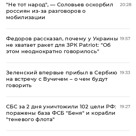
​"Не тот народ", — Соловьев оскорбил
20:28
россиян из-за разговоров о
мобилизации
Федоров рассказал, почему у Украины
19:57
не хватает ракет для ЗРК Patriot: "Об
этом неоднократно говорилось"
Зеленский впервые прибыл в Сербию
19:33
на встречу с Вучичем – о чем будут
говорить
СБС за 2 дня уничтожили 102 цели РФ:
19:27
поражены база ФСБ "Беня" и корабли
"теневого флота"