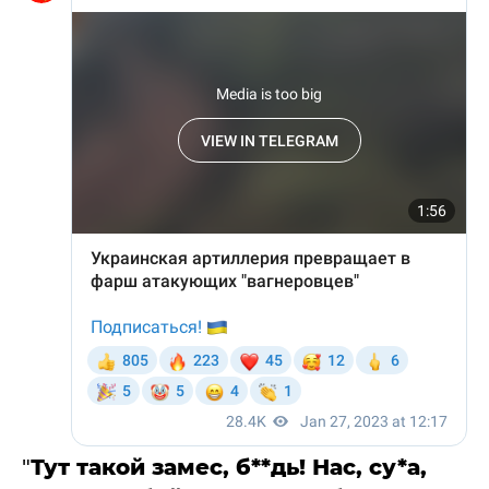
"
Тут такой замес, б**дь! Нас, су*а,