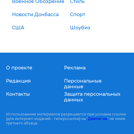
Военное Обозрение
Стиль
Новости Донбасса
Спорт
США
Шоубиз
О проекте
Реклама
Редакция
Персональные
данные
Контакты
Защита персональных
данных
Использование материалов разрешается при условии ссылки
(для интернет-изданий - гиперссылки) на "
Диалог.ua
" не ниже
третьего абзаца.