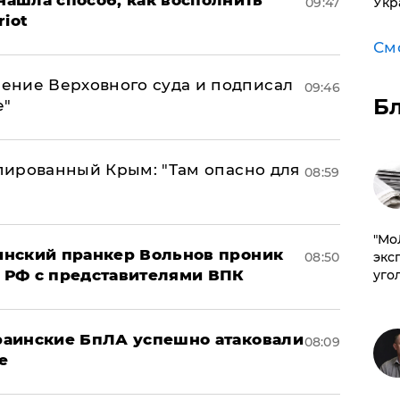
ашла способ, как восполнить
Укр
09:47
riot
См
ение Верховного суда и подписал
09:46
Б
е"
упированный Крым: "Там опасно для
08:59
​"М
аинский пранкер Вольнов проник
эксп
08:50
 РФ с представителями ВПК
уго
краинские БпЛА успешно атаковали
08:09
е