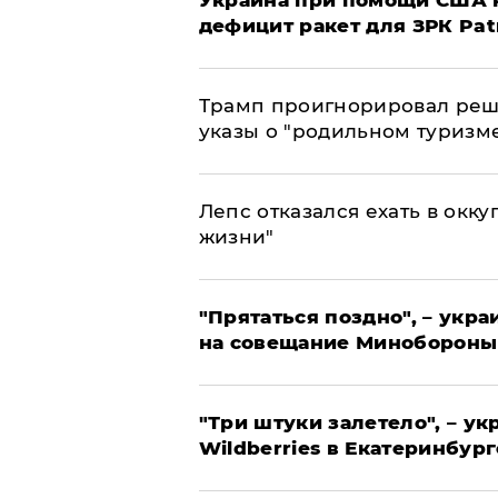
Украина при помощи США н
дефицит ракет для ЗРК Pat
Трамп проигнорировал реш
указы о "родильном туризм
Лепс отказался ехать в окк
жизни"
"Прятаться поздно", – укр
на совещание Минобороны
"Три штуки залетело", – у
Wildberries в Екатеринбург