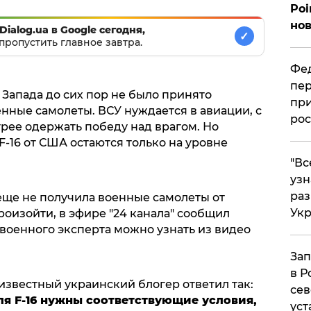
Poi
нов
Dialog.ua в Google сегодня,
✓
пропустить главное завтра.
Фед
пер
Запада до сих пор не было принято
при
нные самолеты. ВСУ нуждается в авиации, с
рос
рее одержать победу над врагом. Но
-16 от США остаются только на уровне
​"В
узн
ра
еще не получила военные самолеты от
Ук
роизойти, в эфире "24 канала" сообщил
военного эксперта можно узнать из видео
Зап
в Р
 известный украинский блогер ответил так:
сев
для F-16 нужны соответствующие условия,
уст