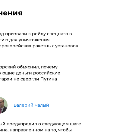
нения
ад призвали к рейду спецназа в
сию для уничтожения
ерокорейских ракетных установок
орский объяснил, почему
яющие деньги российские
гархи не свергли Путина
Валерий Чалый
ый предупредил о следующем шаге
ина, направленном на то, чтобы