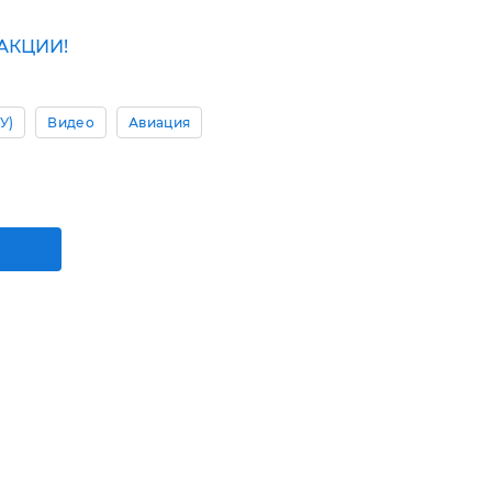
АКЦИИ!
У)
Видео
Авиация