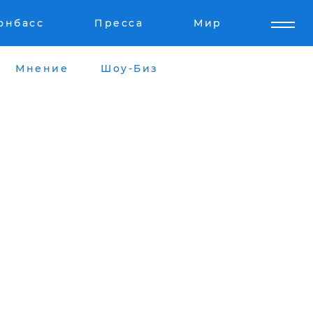
онбасс
Пресса
Мир
Мнение
Шоу-Биз