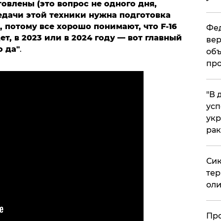
влены (это вопрос не одного дня,
едачи этой техники нужна подготовка
, потому все хорошо понимают, что F-16
Фед
ет, в 2023 или в 2024 году — вот главный
вер
о да"
.
объ
про
​"В
усп
укр
рак
Сик
тер
оли
​Пр