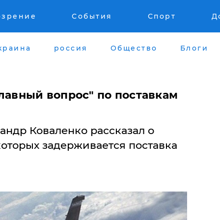
озрение
События
Спорт
Д
краина
россия
Общество
Блоги
лавный вопрос" по поставкам
андр Коваленко рассказал о
которых задерживается поставка