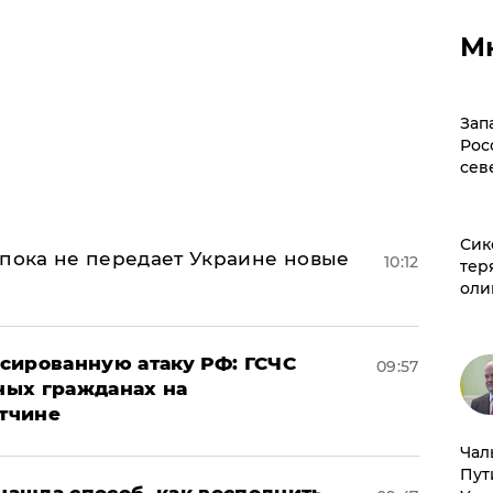
М
Зап
Рос
сев
Сик
 пока не передает Украине новые
10:12
тер
оли
сированную атаку РФ: ГСЧС
09:57
ных гражданах на
тчине
Чал
Пут