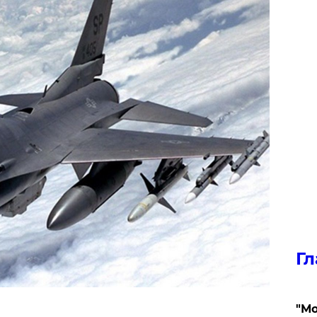
Гл
"Мо