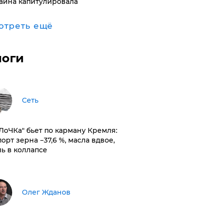
аина капитулировала
отреть ещё
логи
Сеть
оЛоЧКа" бьет по карману Кремля:
орт зерна −37,6 %, масла вдвое,
ль в коллапсе
Олег Жданов