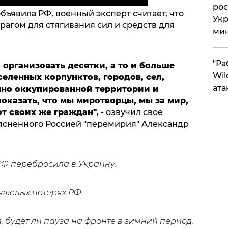
рос
объявила РФ, военный эксперт считает, что
Укр
рагом для стягивания сил и средств для
ми
"Ра
 организовать десятки, а то и больше
Wil
еленных корпунктов, городов, сел,
ата
нно оккупированной территории и
показать, что мы миротворцы, мы за мир,
т своих же граждан"
, - озвучил свое
ясненного Россией "перемирия" Александр
РФ перебросила в Украину.
яжелых потерях РФ.
 будет ли пауза на фронте в зимний период.