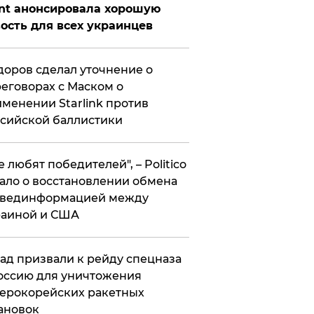
nt анонсировала хорошую
ость для всех украинцев
оров сделал уточнение о
еговорах с Маском о
менении Starlink против
сийской баллистики
се любят победителей", – Politico
ало о восстановлении обмена
звединформацией между
раиной и США
ад призвали к рейду спецназа
оссию для уничтожения
ерокорейских ракетных
ановок