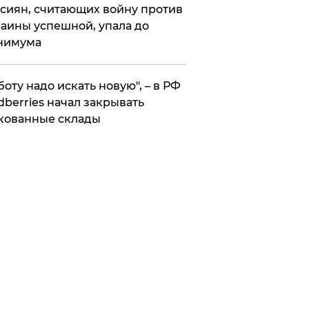
сиян, считающих войну против
аины успешной, упала до
нимума
боту надо искать новую", – в РФ
dberries начал закрывать
кованные склады