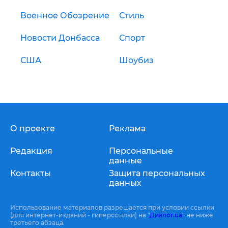
Военное Обозрение
Стиль
Новости Донбасса
Спорт
США
Шоубиз
О проекте
Реклама
Редакция
Персональные
данные
Контакты
Защита персональных
данных
Использование материалов разрешается при условии ссылки
(для интернет-изданий - гиперссылки) на "
Диалог.ua
" не ниже
третьего абзаца.