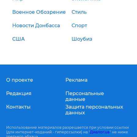
Военное Обозрение
Стиль
Новости Донбасса
Спорт
США
Шоубиз
О проекте
Реклама
Редакция
Персональные
данные
Контакты
Защита персональных
данных
Использование материалов разрешается при условии ссылки
(для интернет-изданий - гиперссылки) на "
Диалог.ua
" не ниже
третьего абзаца.