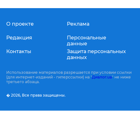
О проекте
Реклама
Редакция
Персональные
данные
Контакты
Защита персональных
данных
Использование материалов разрешается при условии ссылки
(для интернет-изданий - гиперссылки) на "
Диалог.ua
" не ниже
третьего абзаца.
� 2026,
Все права защищены.