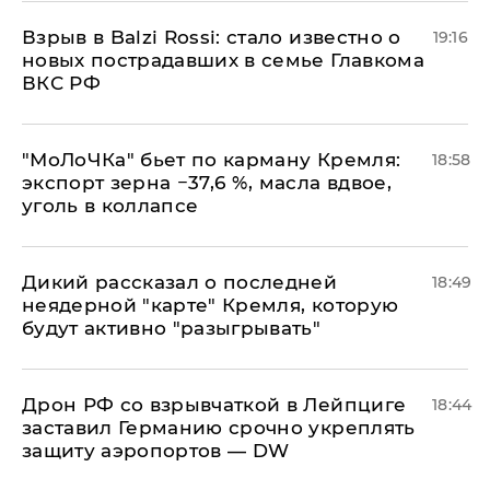
Взрыв в Balzi Rossi: стало известно о
19:16
новых пострадавших в семье Главкома
ВКС РФ
​"МоЛоЧКа" бьет по карману Кремля:
18:58
экспорт зерна −37,6 %, масла вдвое,
уголь в коллапсе
Дикий рассказал о последней
18:49
неядерной "карте" Кремля, которую
будут активно "разыгрывать"
​Дрон РФ со взрывчаткой в Лейпциге
18:44
заставил Германию срочно укреплять
защиту аэропортов — DW