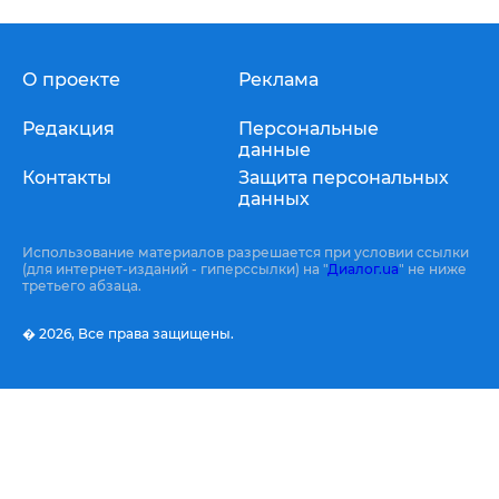
О проекте
Реклама
Редакция
Персональные
данные
Контакты
Защита персональных
данных
Использование материалов разрешается при условии ссылки
(для интернет-изданий - гиперссылки) на "
Диалог.ua
" не ниже
третьего абзаца.
� 2026,
Все права защищены.