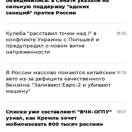
объединились: в Сенате указали на
сильную поддержку "адских
санкций" против России
Кулеба "расставил точки над і" в
18:55
конфликте Украины с Польшей и
предупредил о новом витке
напряженности
В России массово ломаются китайские
18:36
авто из-за дефицита качественного
бензина: "Заливают Евро-2 и убивают
машину"
Списки уже составляют: "ВЧК-ОГПУ"
18:01
узнал, как Кремль хочет
мобилизовать 800 тысяч россиян