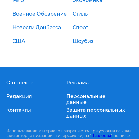
Мир
Экономика
Военное Обозрение
Стиль
Новости Донбасса
Спорт
США
Шоубиз
О проекте
Реклама
Редакция
Персональные
данные
Контакты
Защита персональных
данных
Использование материалов разрешается при условии ссылки
(для интернет-изданий - гиперссылки) на "
Диалог.ua
" не ниже