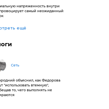
иальную напряженность внутри
провоцирует самый неожиданный
ок
отреть ещё
логи
Сеть
ородний объяснил, как Федорова
ут "использовать втемную",
бещав то, чего выполнять не
ираются