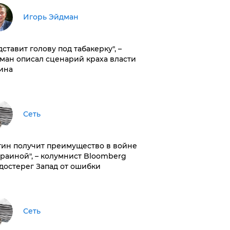
Игорь Эйдман
дставит голову под табакерку", –
ман описал сценарий краха власти
ина
Сеть
тин получит преимущество в войне
краиной", – колумнист Bloomberg
достерег Запад от ошибки
Сеть