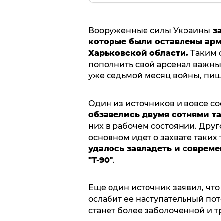
Вооруженные силы Украины
за
которые были оставлены арми
Харьковской области.
Таким 
пополнить свой арсенал важн
уже седьмой месяц войны, пи
Один из источников и вовсе с
обзавелись двумя сотнями т
них в рабочем состоянии. Друг
основном идет о захвате таких т
удалось завладеть и соврем
"Т-90"
.
Еще один источник заявил, что
ослабит ее наступательный пот
станет более заболоченной и 