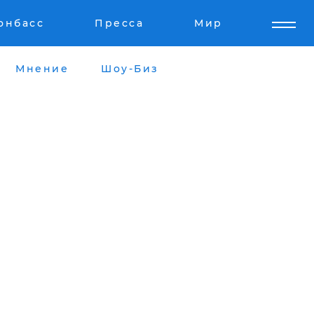
онбасс
Пресса
Мир
Мнение
Шоу-Биз