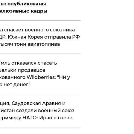
ты: опубликованы
склюзивные кадры
ул спасает военного союзника
Р: Южная Корея отправила РФ
тысяч тонн авиатоплива
мль отказался спасать
ельки продавцов
кованного Wildberries: "Ни у
о нет денег"
ция, Саудовская Аравия и
истан создали военный союз
примеру НАТО: Иран в гневе