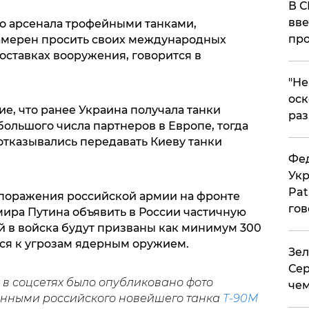
В С
вве
о арсенала трофейными танками,
про
амерен просить своих международных
оставках вооружения, говорится в
​"Н
оск
, что ранее Украина получала танки
раз
большого числа партнеров в Европе, тогда
отказывались передавать Киеву танки
Фед
Укр
Pat
о поражения российской армии на фронте
гов
мира Путина объявить в России частичную
й в войска будут призваны как минимум 300
ься к угрозам ядерным оружием.
Зел
Сер
в соцсетях было опубликовано фото
чем
енными российского новейшего танка
Т-90М