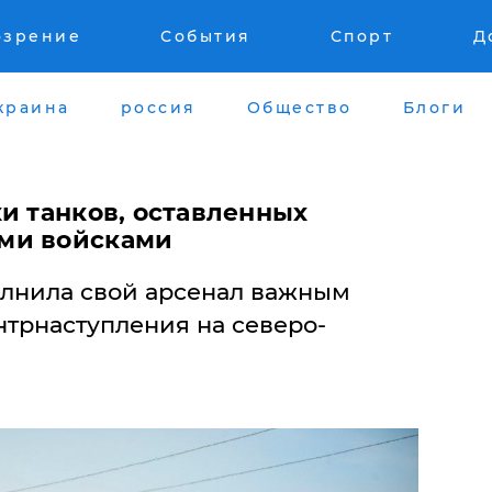
озрение
События
Спорт
Д
краина
россия
Общество
Блоги
и танков, оставленных
ми войсками
лнила свой арсенал важным
нтрнаступления на северо-