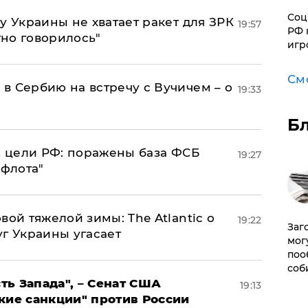
Соц
у Украины не хватает ракет для ЗРК
19:57
РФ 
тно говорилось"
игр
См
в Сербию на встречу с Вучичем – о
19:33
Б
2 цели РФ: поражены база ФСБ
19:27
 флота"
вой тяжелой зимы: The Atlantic о
19:22
Заг
г Украины угасает
мог
поо
соб
ь Запада", – Сенат США
19:13
кие санкции" против России