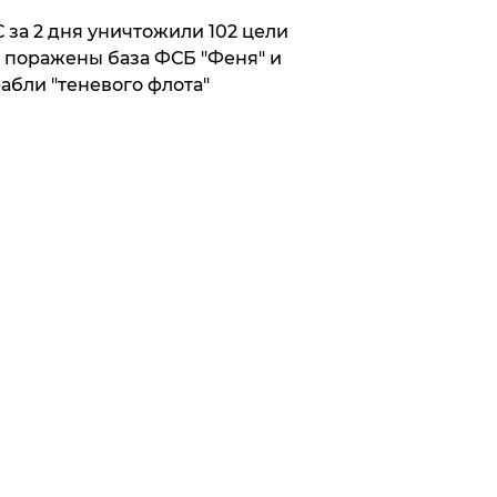
 за 2 дня уничтожили 102 цели
 поражены база ФСБ "Феня" и
абли "теневого флота"