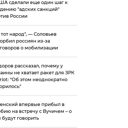
ША сделали еще один шаг к
дению "адских санкций"
тив России
е тот народ", — Соловьев
орбил россиян из-за
говоров о мобилизации
оров рассказал, почему у
аины не хватает ракет для ЗРК
riot: "Об этом неоднократно
орилось"
енский впервые прибыл в
бию на встречу с Вучичем – о
 будут говорить