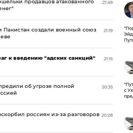
кошельки продавцов атакованного
21:49
енег"
​"По
 и Пакистан создали военный союз
21:19
Эйд
неве
Пут
аг к введению "адских санкций"
21:15
"Пу
предили об угрозе полной
20:35
с У
оссией
пре
 оскорбил россиян из-за разговоров
20:28