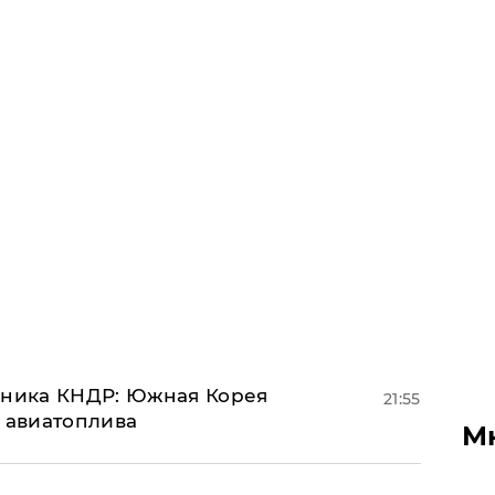
юзника КНДР: Южная Корея
21:55
н авиатоплива
М