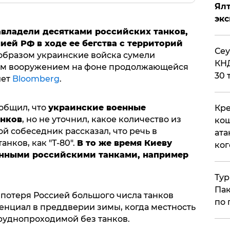
Ял
эк
владели десятками российских танков,
ей РФ в ходе ее бегства с территорий
​Се
образом украинские войска сумели
КНД
ым вооружением на фоне продолжающейся
30 
шет
Bloomberg
.
ообщил, что
украинские военные
Кре
анков
, но не уточнил, какое количество из
кош
ой собеседник рассказал, что речь в
ата
анков, как "Т-80".
В то же время Киеву
ког
енными российскими танками, например
Тур
Пак
 потеря Россией большого числа танков
по 
енциал в преддверии зимы, когда местность
труднопроходимой без танков.