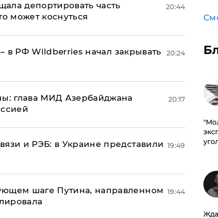
ала депортировать часть
20:44
то может коснуться
См
Б
 – в РФ Wildberries начал закрывать
20:24
ны: глава МИД Азербайджана
20:17
иссией
​"М
эксп
уго
вязи и РЭБ: в Украине представили
19:49
ующем шаге Путина, направленном
19:44
улировала
Жда