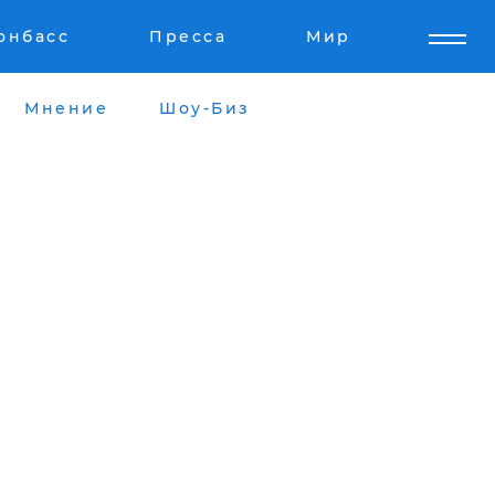
онбасс
Пресса
Мир
Мнение
Шоу-Биз