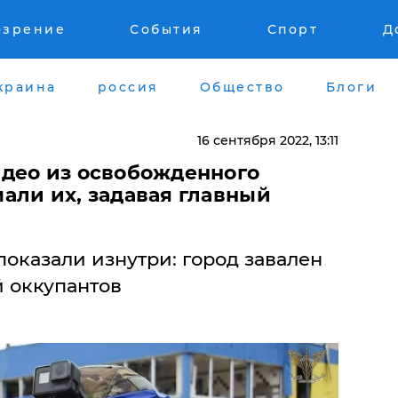
озрение
События
Спорт
Д
краина
россия
Общество
Блоги
16 сентября 2022, 13:11
део из освобожденного
али их, задавая главный
казали изнутри: город завален
 оккупантов