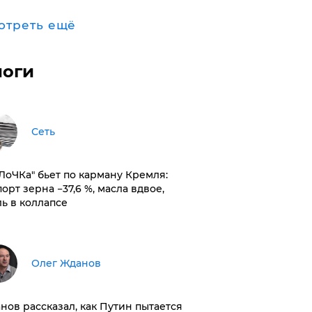
отреть ещё
логи
Сеть
оЛоЧКа" бьет по карману Кремля:
орт зерна −37,6 %, масла вдвое,
ль в коллапсе
Олег Жданов
нов рассказал, как Путин пытается