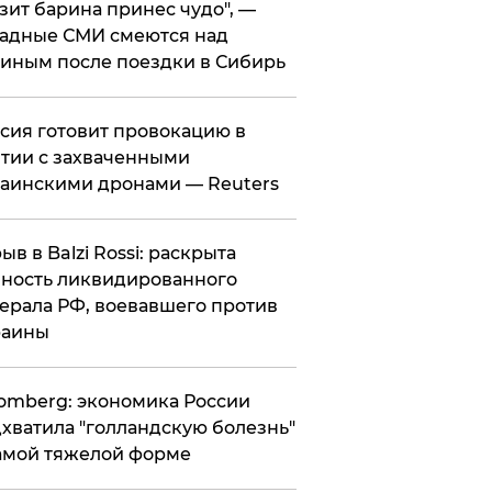
зит барина принес чудо", —
адные СМИ смеются над
иным после поездки в Сибирь
ссия готовит провокацию в
тии с захваченными
аинскими дронами — Reuters
рыв в Balzi Rossi: раскрыта
ность ликвидированного
ерала РФ, воевавшего против
раины
omberg: экономика России
хватила "голландскую болезнь"
амой тяжелой форме