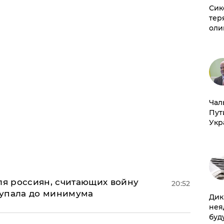
Сик
тер
оли
Чал
Пут
Укр
оля россиян, считающих войну
20:52
 упала до минимума
Дик
нея
буд