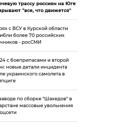
чевую трассу россиян на Юге
зрывают "все, что движется"
оях с ВСУ в Курской области
ибли более 70 российских
чников - росСМИ
24 с боеприпасами и второй
н: новые детали инцидента
ле украинского самолета в
йпциге
заводе по сборке "Шахедов" в
арстане массовые увольнения
оцсети