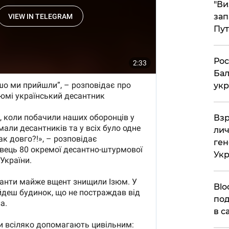
"Ви
зап
Пут
​Ро
Бал
укр
​Вз
лич
ген
Ук
Blo
под
в с