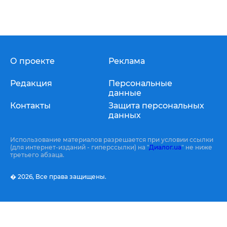
О проекте
Реклама
Редакция
Персональные
данные
Контакты
Защита персональных
данных
Использование материалов разрешается при условии ссылки
(для интернет-изданий - гиперссылки) на "
Диалог.ua
" не ниже
третьего абзаца.
� 2026,
Все права защищены.