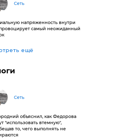
Сеть
иальную напряженность внутри
провоцирует самый неожиданный
ок
отреть ещё
логи
Сеть
ородний объяснил, как Федорова
ут "использовать втемную",
бещав то, чего выполнять не
ираются