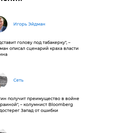
Игорь Эйдман
дставит голову под табакерку", –
ман описал сценарий краха власти
ина
Сеть
тин получит преимущество в войне
краиной", – колумнист Bloomberg
достерег Запад от ошибки