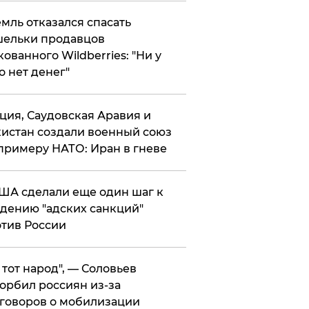
мль отказался спасать
ельки продавцов
кованного Wildberries: "Ни у
о нет денег"
ция, Саудовская Аравия и
истан создали военный союз
примеру НАТО: Иран в гневе
ША сделали еще один шаг к
дению "адских санкций"
тив России
е тот народ", — Соловьев
орбил россиян из-за
говоров о мобилизации