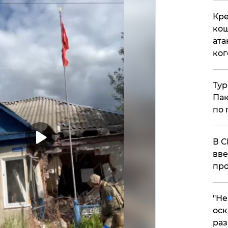
Кре
кош
ата
ког
Тур
Пак
по 
В С
вве
про
​"Н
оск
раз