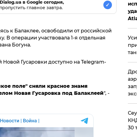
Dialog.ua в Google сегодня,
исп
✓
пропустить главное завтра.
уда
Atl
би
ясь к Балаклее, освободили от российской
Уси
у. В операции участвовала 1-я отдельная
ана Богуна.
при
тан
 Новой Гусаровки доступно на Telegram-
Дро
аэр
кое поле" сняли красное знамя
зап
елом Новая Гусаровка под Балаклеей
", -
эк
​Се
КНД
30 