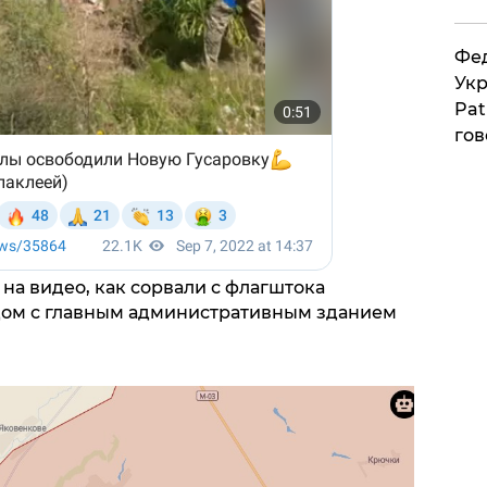
Фед
Укр
Pat
гов
а видео, как сорвали с флагштока
дом с главным административным зданием