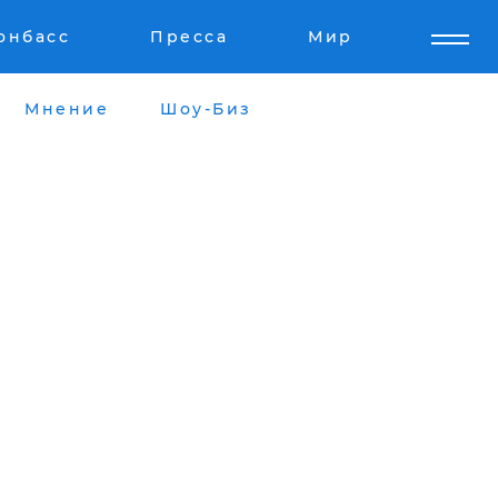
онбасс
Пресса
Мир
Мнение
Шоу-Биз