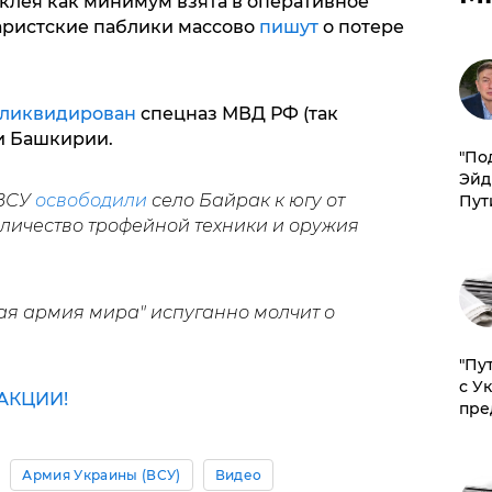
аклея как минимум взята в оперативное
аристские паблики массово
пишут
о потере
ликвидирован
спецназ МВД РФ (так
и Башкирии.
​"По
Эйд
 ВСУ
освободили
село Байрак к югу от
Пут
оличество трофейной техники и оружия
рая армия мира" испуганно молчит о
"Пу
с У
АКЦИИ!
пре
Армия Украины (ВСУ)
Видео