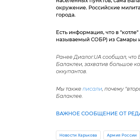
населенных пунктов, сама Бал
окружение. Российские милит
города.
Есть информация, что в "котле"
называемый СОБР) из Самары 
Ранее Диалог.UA сообщал, что
Балаклеи, захватив большое к
оккупантов.
Мы также
писали
, почему "вто
Балаклее.
ВАЖНОЕ СООБЩЕНИЕ ОТ РЕД
Новости Харькова
Армия России