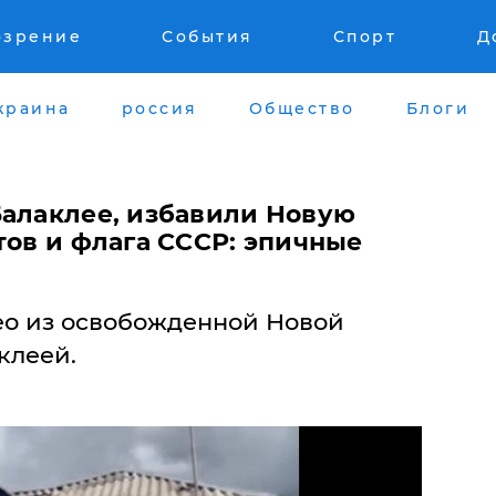
озрение
События
Спорт
Д
краина
россия
Общество
Блоги
Балаклее, избавили Новую
тов и флага СССР: эпичные
ео из освобожденной Новой
клеей.