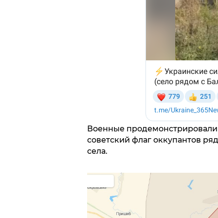
Военные продемонстрировали н
советский флаг оккупантов ря
села.