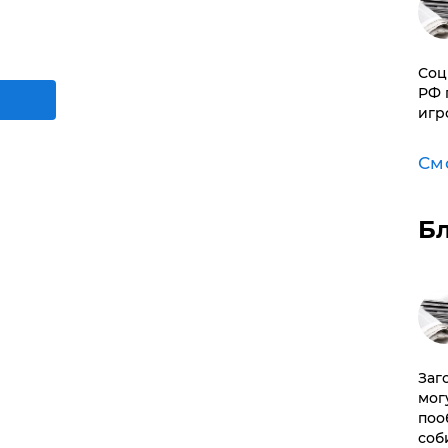
Соц
РФ 
игр
См
Б
Заг
мог
поо
соб