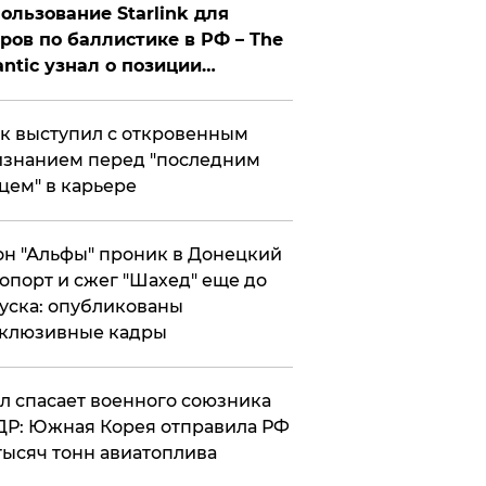
ользование Starlink для
ров по баллистике в РФ – The
antic узнал о позиции
знесмена
к выступил с откровенным
знанием перед "последним
цем" в карьере
н "Альфы" проник в Донецкий
опорт и сжег "Шахед" еще до
уска: опубликованы
склюзивные кадры
ул спасает военного союзника
Р: Южная Корея отправила РФ
тысяч тонн авиатоплива