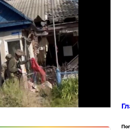
Гл
Поп