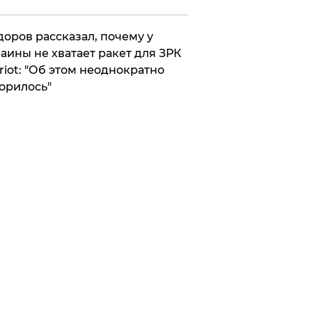
оров рассказал, почему у
аины не хватает ракет для ЗРК
riot: "Об этом неоднократно
орилось"