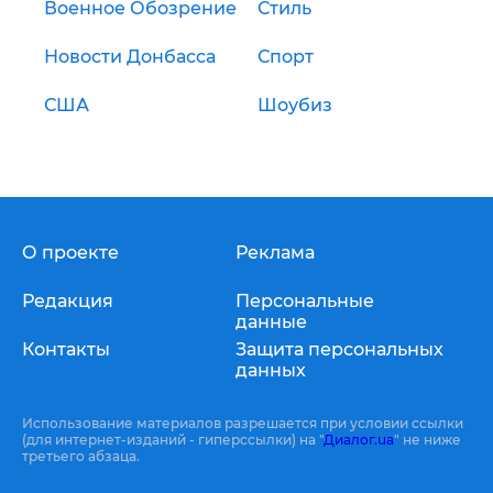
Военное Обозрение
Стиль
Новости Донбасса
Спорт
США
Шоубиз
О проекте
Реклама
Редакция
Персональные
данные
Контакты
Защита персональных
данных
Использование материалов разрешается при условии ссылки
(для интернет-изданий - гиперссылки) на "
Диалог.ua
" не ниже
третьего абзаца.