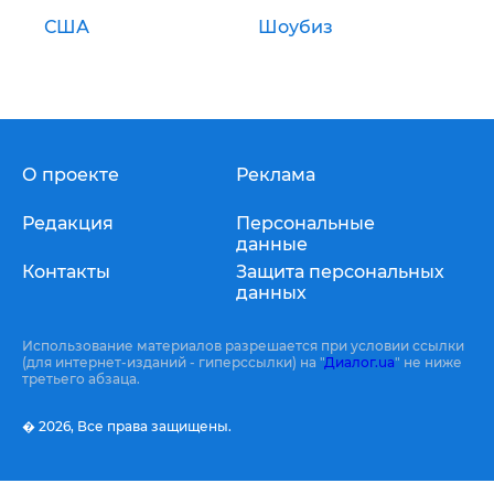
США
Шоубиз
О проекте
Реклама
Редакция
Персональные
данные
Контакты
Защита персональных
данных
Использование материалов разрешается при условии ссылки
(для интернет-изданий - гиперссылки) на "
Диалог.ua
" не ниже
третьего абзаца.
� 2026,
Все права защищены.