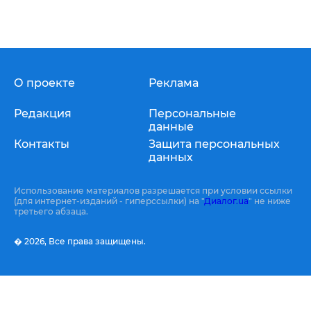
О проекте
Реклама
Редакция
Персональные
данные
Контакты
Защита персональных
данных
Использование материалов разрешается при условии ссылки
(для интернет-изданий - гиперссылки) на "
Диалог.ua
" не ниже
третьего абзаца.
� 2026,
Все права защищены.