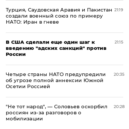
Турция, Саудовская Аравия и Пакистан
21:19
создали военный союз по примеру
НАТО: Иран в гневе
В США сделали еще один шаг к
21:15
введению "адских санкций" против
России
Четыре страны НАТО предупредили
20:35
об угрозе полной аннексии Южной
Осетии Россией
​"Не тот народ", — Соловьев оскорбил
20:28
россиян из-за разговоров о
мобилизации