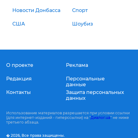
Новости Донбасса
Спорт
США
Шоубиз
О проекте
Реклама
Редакция
Персональные
данные
Контакты
Защита персональных
данных
Использование материалов разрешается при условии ссылки
(для интернет-изданий - гиперссылки) на "
Диалог.ua
" не ниже
третьего абзаца.
� 2026,
Все права защищены.