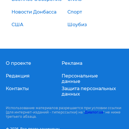
Новости Донбасса
Спорт
США
Шоубиз
О проекте
Реклама
Редакция
Персональные
данные
Контакты
Защита персональных
данных
Использование материалов разрешается при условии ссылки
(для интернет-изданий - гиперссылки) на "
Диалог.ua
" не ниже
третьего абзаца.
� 2026,
Все права защищены.