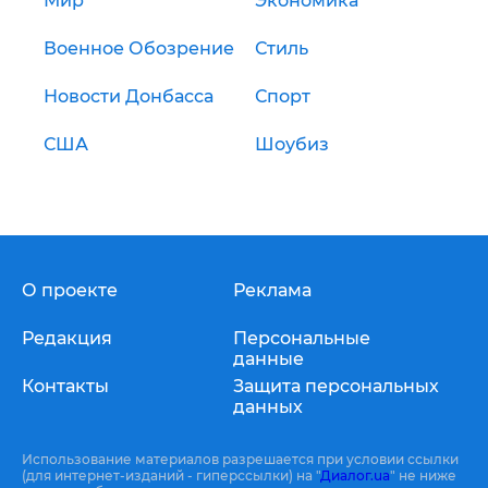
Мир
Экономика
Военное Обозрение
Стиль
Новости Донбасса
Спорт
США
Шоубиз
О проекте
Реклама
Редакция
Персональные
данные
Контакты
Защита персональных
данных
Использование материалов разрешается при условии ссылки
(для интернет-изданий - гиперссылки) на "
Диалог.ua
" не ниже