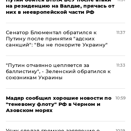
на резиденцию на Валдае, прячась от
них в неевропейской части РФ
Сенатор Блюментал обратился к
11:37
Путину после принятия "адских
санкций": "Вы не покорите Украину"
"Путин отчаянно цепляется за
11:33
баллистику", - Зеленский обратился к
союзникам Украины
Мадяр сообщил хорошие новости по
10:59
"теневому флоту" РФ в Черном и
Азовском морях
Усик сделал громкое заявление о
10:19