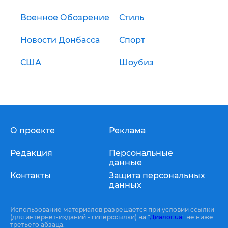
Военное Обозрение
Стиль
Новости Донбасса
Спорт
США
Шоубиз
О проекте
Реклама
Редакция
Персональные
данные
Контакты
Защита персональных
данных
Использование материалов разрешается при условии ссылки
(для интернет-изданий - гиперссылки) на "
Диалог.ua
" не ниже
третьего абзаца.