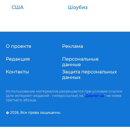
США
Шоубиз
О проекте
Реклама
Редакция
Персональные
данные
Контакты
Защита персональных
данных
Использование материалов разрешается при условии ссылки
(для интернет-изданий - гиперссылки) на "
Диалог.ua
" не ниже
третьего абзаца.
� 2026,
Все права защищены.