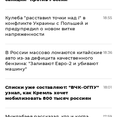
Кулеба "расставил точки над і" в
18:55
конфликте Украины с Польшей и
предупредил о новом витке
напряженности
В России массово ломаются китайские
18:36
авто из-за дефицита качественного
бензина: "Заливают Евро-2 и убивают
машину"
Списки уже составляют: "ВЧК-ОГПУ"
18:01
узнал, как Кремль хочет
мобилизовать 800 тысяч россиян
Муждабаев рассказал, кто и когда
17:59