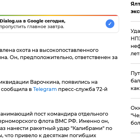
Ял
эк
Dialog.ua в Google сегодня,
✓
пропустить главное завтра.
Уда
НПЗ
неф
лена охота на высокопоставленного
лет
на. Он, предположительно, ответственен за
Пут
бал
иквидации Варочкина, появились на
как
м сообщила в
Telegram
пресс-служба 72-й
Окк
, занимающий пост командира отдельного
"Че
ерноморского флота ВМС РФ. Именно он,
бол
аз нанести ракетный удар "Калибрами" по
 что привело к десяткам погибших