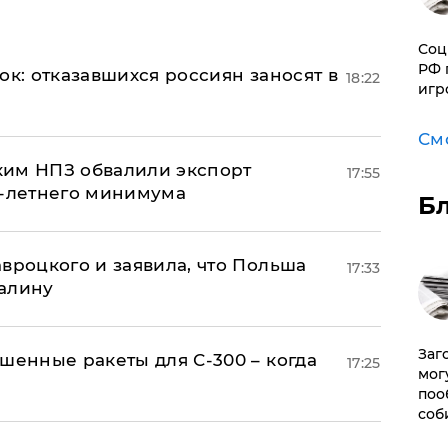
Соц
РФ 
ок: отказавшихся россиян заносят в
18:22
игр
См
ким НПЗ обвалили экспорт
17:55
0-летнего минимума
Б
авроцкого и заявила, что Польша
17:33
алину
Заг
шенные ракеты для С-300 – когда
17:25
мог
поо
соб