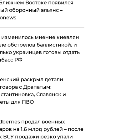
Ближнем Востоке появился
ый оборонный альянс –
ronews
 изменилось мнение киевлян
ле обстрелов баллистикой, и
лько украинцев готовы отдать
нбасс РФ
ленский раскрыл детали
говора с Драпатым:
стантиновка, Славянск и
еты для ПВО
ldberries продал военных
аров на 1,6 млрд рублей – после
к ВСУ продажи резко упали