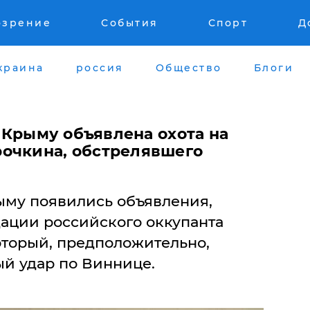
озрение
События
Спорт
Д
краина
россия
Общество
Блоги
 в Крыму объявлена охота на
очкина, обстрелявшего
му появились объявления,
ации российского оккупанта
оторый, предположительно,
ый удар по Виннице.