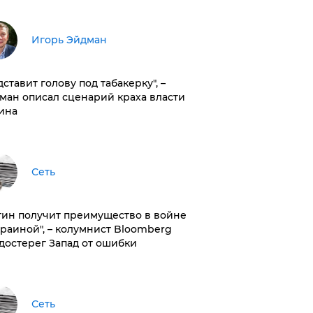
Игорь Эйдман
дставит голову под табакерку", –
ман описал сценарий краха власти
ина
Сеть
тин получит преимущество в войне
краиной", – колумнист Bloomberg
достерег Запад от ошибки
Сеть