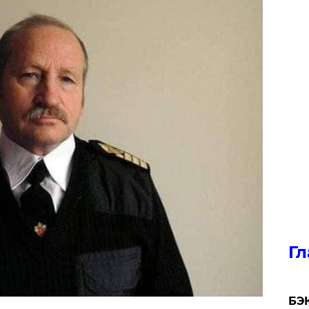
Гл
​БЭ