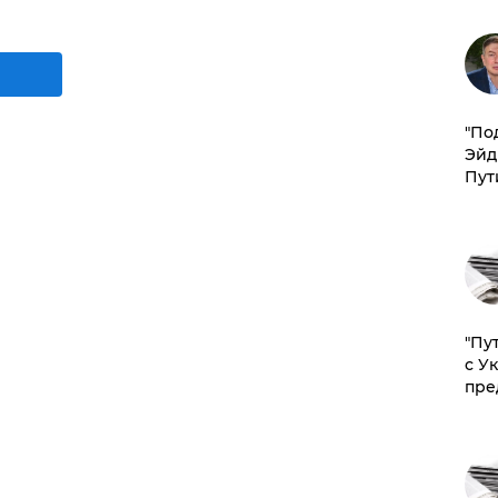
​"По
Эйд
Пут
"Пу
с У
пре