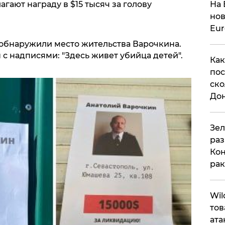
На 
гают награду в $15 тысяч за голову
нов
Eu
 обнаружили место жительства Варочкина.
 с надписями: "Здесь живет убийца детей".
Как
пос
ско
До
​Зе
раз
Кон
рак
​Wi
тов
ата