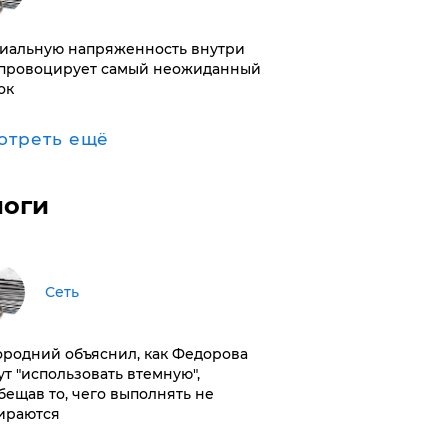
иальную напряженность внутри
провоцирует самый неожиданный
ок
отреть ещё
логи
Сеть
ородний объяснил, как Федорова
ут "использовать втемную",
бещав то, чего выполнять не
ираются