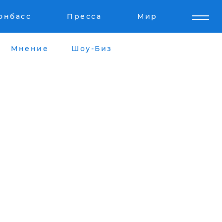
онбасс
Пресса
Мир
Мнение
Шоу-Биз