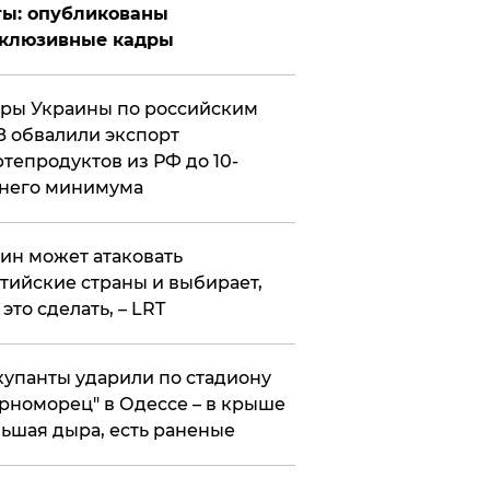
ты: опубликованы
склюзивные кадры
ры Украины по российским
 обвалили экспорт
тепродуктов из РФ до 10-
него минимума
ин может атаковать
тийские страны и выбирает,
 это сделать, – LRT
упанты ударили по стадиону
рноморец" в Одессе – в крыше
ьшая дыра, есть раненые