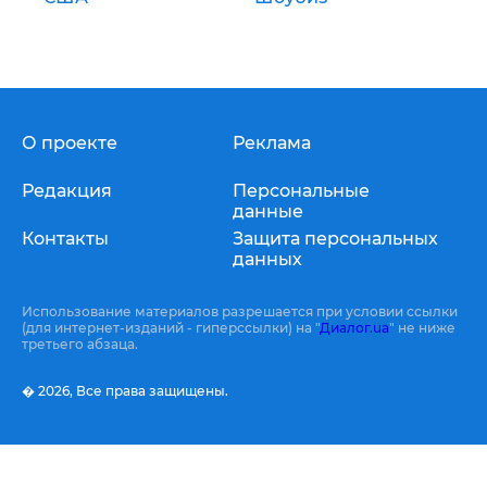
О проекте
Реклама
Редакция
Персональные
данные
Контакты
Защита персональных
данных
Использование материалов разрешается при условии ссылки
(для интернет-изданий - гиперссылки) на "
Диалог.ua
" не ниже
третьего абзаца.
� 2026,
Все права защищены.