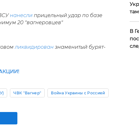
Укр
там
 ВСУ
нанесли
прицельный удар по базе
инимум 20 "вагнеровцев"
​В 
пос
сле
ьковом
ликвидирован
знаменитый бурят-
АКЦИИ!
У)
ЧВК "Вагнер"
Война Украины с Россией