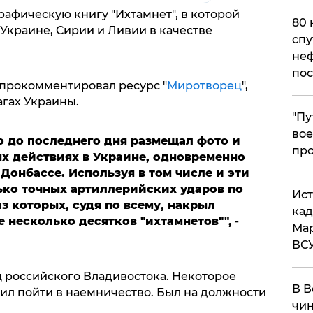
афическую книгу "Ихтамнет", в которой
80 
 Украине, Сирии и Ливии в качестве
спу
неф
пос
прокомментировал ресурс "
Миротворец
",
агах Украины.
​"П
вое
о до последнего дня размещал фото и
про
ых действиях в Украине, одновременно
Донбассе. Используя в том числе и эти
ько точных артиллерийских ударов по
​Ис
з которых, судя по всему, накрыл
кад
е несколько десятков "ихтамнетов"",
-
Мар
ВС
ц российского Владивостока. Некоторое
В В
ил пойти в наемничество. Был на должности
чин