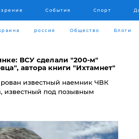
озрение
События
Спорт
Д
краина
россия
Общество
Блоги
инке: ВСУ сделали "200-м"
вца", автора книги "Ихтамнет"
ирован известный наемник ЧВК
в, известный под позывным