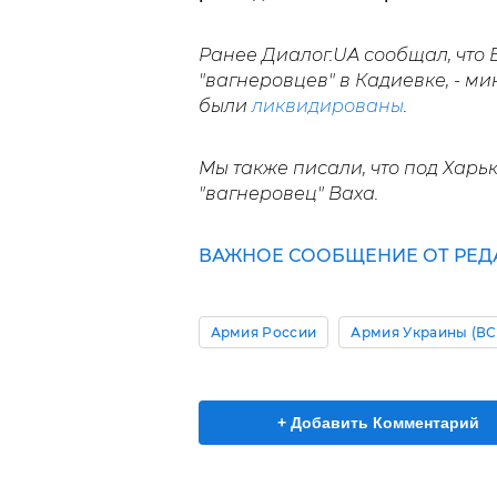
Ранее Диалог.UA сообщал, что
"вагнеровцев" в Кадиевке, - м
были
ликвидированы
.
Мы также писали, что под Хар
"вагнеровец" Ваха.
ВАЖНОЕ СООБЩЕНИЕ ОТ РЕД
Армия России
Армия Украины (ВС
+ Добавить Комментарий