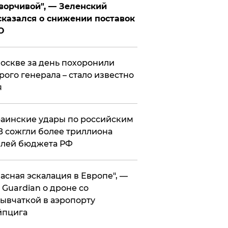
ворчивой", — Зеленский
казался о снижении поставок
О
оскве за день похоронили
рого генерала – стало известно
я
аинские удары по российским
 сожгли более триллиона
блей бюджета РФ
асная эскалация в Европе", —
 Guardian о дроне со
ывчаткой в аэропорту
йпцига