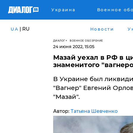
Украина
Военное об
| RU
UA
Новости
У
ДИАЛОГ
ВОЕННОЕ ОБОЗРЕНИЕ
24 июня 2022, 15:05
Мазай уехал в РФ в ц
знаменитого "вагнеро
​В Украине был ликвид
"Вагнер" Евгений Орло
"Мазай".
Автор:
Татьяна Шевченко