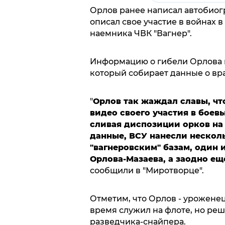
Орлов ранее написал автобиогр
описал свое участие в войнах в
наемника ЧВК "Вагнер".
Информацию о гибели Орлова 
который собирает данные о вр
"
Орлов так жаждал славы, чт
видео своего участия в боев
сливая диспозиции орков на 
данные, ВСУ нанесли нескол
"вагнеровским" базам, один и
Орлова-Мазаева, а заодно ещ
сообщили в "Миротворце".
Отметим, что Орлов - урожене
время служил на флоте, но реш
разведчика-снайпера.