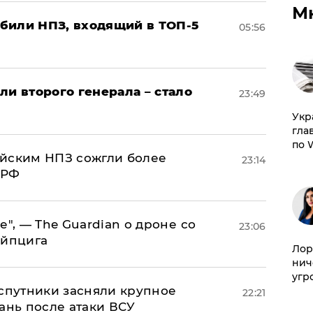
М
били НПЗ, входящий в ТОП-5
05:56
ли второго генерала – стало
23:49
​Ук
гла
по 
ийским НПЗ сожгли более
23:14
 РФ
е", — The Guardian о дроне со
23:06
ейпцига
Лор
нич
угр
 спутники засняли крупное
22:21
ань после атаки ВСУ