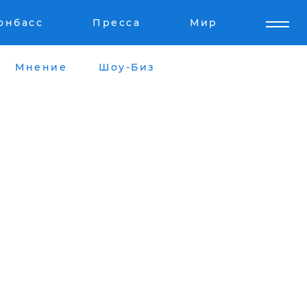
онбасс
Пресса
Мир
Мнение
Шоу-Биз