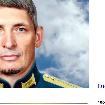
Гл
​"Х