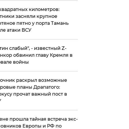
квадратных километров:
тники засняли крупное
тяное пятно у порта Тамань
ле атаки ВСУ
утин слабый", - известный Z-
нкор обвинил главу Кремля в
вале войны
точник раскрыл возможные
ровые планы Драпатого:
кусу прочат важный пост в
У
ене прошла тайная встреча экс-
овников Европы и РФ по