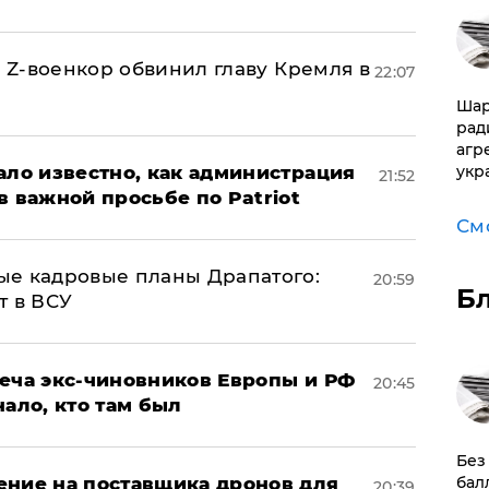
й Z-военкор обвинил главу Кремля в
22:07
Шар
рад
агр
укр
ало известно, как администрация
21:52
в важной просьбе по Patriot
См
ые кадровые планы Драпатого:
20:59
Б
т в ВСУ
реча экс-чиновников Европы и РФ
20:45
нало, кто там был
​Бе
бал
ение на поставщика дронов для
20:39