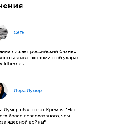
нения
Сеть
раина лишает российский бизнес
вного актива: экономист об ударах
Wildberries
​Лора Лумер
а Лумер об угрозах Кремля: "Нет
его более православного, чем
оза ядерной войны"