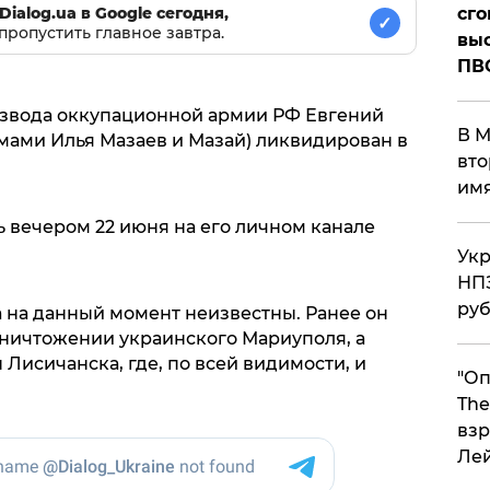
сго
Dialog.ua в Google сегодня,
✓
пропустить главное завтра.
выс
ПВ
взвода оккупационной армии РФ Евгений
В М
мами Илья Мазаев и Мазай) ликвидирован в
вто
им
 вечером 22 июня на его личном канале
Укр
НПЗ
ру
 на данный момент неизвестны. Ранее он
уничтожении украинского Мариуполя, а
Лисичанска, где, по всей видимости, и
"Оп
The
взр
Ле