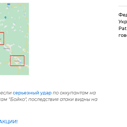
Фед
Укр
Pat
гов
несли
серьезный удар
по оккупантам на
ам "Бойко", последствия атаки видны на
АКЦИИ!