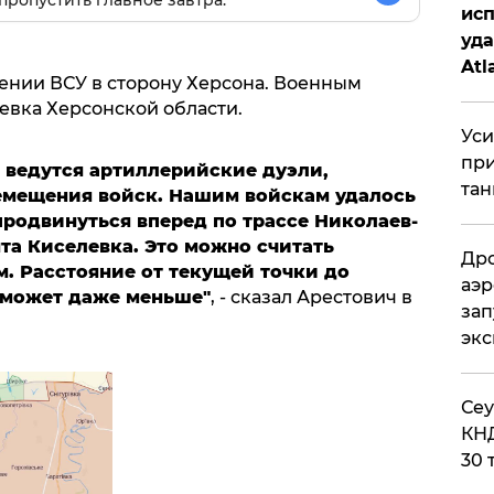
исп
уда
Atl
ении ВСУ в сторону Херсона. Военным
би
евка Херсонской области.
Уси
при
 ведутся артиллерийские дуэли,
тан
емещения войск. Нашим войскам удалось
родвинуться вперед по трассе Николаев-
та Киселевка. Это можно считать
Дро
 Расстояние от текущей точки до
аэр
, может даже меньше"
, - сказал Арестович в
зап
эк
​Се
КНД
30 