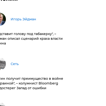
Игорь Эйдман
дставит голову под табакерку", –
ман описал сценарий краха власти
ина
Сеть
тин получит преимущество в войне
краиной", – колумнист Bloomberg
достерег Запад от ошибки