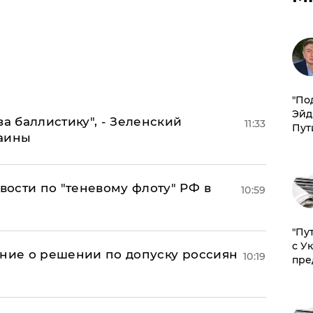
​"По
Эйд
за баллистику", - Зеленский
11:33
Пут
раины
ости по "теневому флоту" РФ в
10:59
"Пу
с У
ение о решении по допуску россиян
10:19
пре