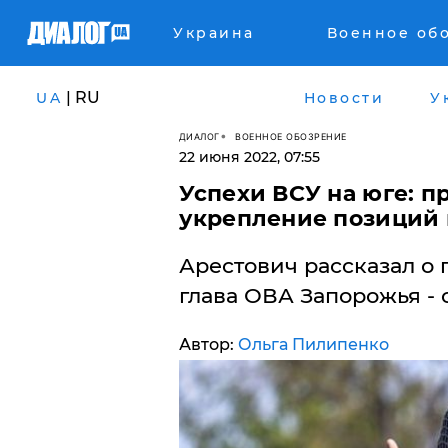
Украина
Военное об
| RU
UA
Новости
У
ДИАЛОГ
ВОЕННОЕ ОБОЗРЕНИЕ
22 июня 2022, 07:55
Успехи ВСУ на юге: п
укрепление позиций 
Арестович рассказал о 
глава ОВА Запорожья - 
Автор:
Ольга Пилипенко