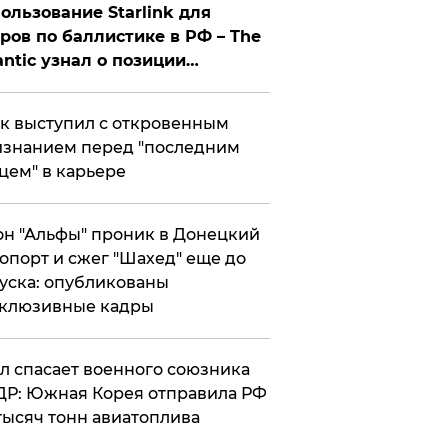
ользование Starlink для
ров по баллистике в РФ – The
antic узнал о позиции
знесмена
к выступил с откровенным
знанием перед "последним
цем" в карьере
н "Альфы" проник в Донецкий
опорт и сжег "Шахед" еще до
уска: опубликованы
склюзивные кадры
ул спасает военного союзника
Р: Южная Корея отправила РФ
тысяч тонн авиатоплива