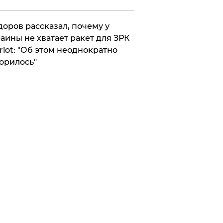
оров рассказал, почему у
аины не хватает ракет для ЗРК
riot: "Об этом неоднократно
орилось"