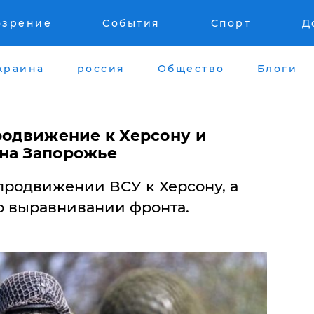
озрение
События
Спорт
Д
краина
россия
Общество
Блоги
родвижение к Херсону и
на Запорожье
продвижении ВСУ к Херсону, а
о выравнивании фронта.