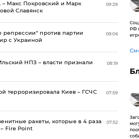
, – Макс Покровский и Марк
09:29
овой Славянск
Соц
РФ 
е репрессии" против партии
09:06
игр
мир с Украиной
См
льский НПЗ – власти признали
08:19
Б
й терроризировала Киев – ГСЧС
07:59
Заг
енитные ракеты, которые в 4 раза
07:52
мог
 Fire Point
поо
соб