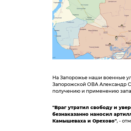
На Запорожье наши военные ул
Запорожской ОВА Александр Ст
получению и применению запа
"Враг утратил свободу и уве
безнаказанно наносил артил
Камышеваха и Орехово"
, - о