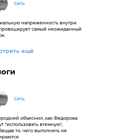
Сеть
иальную напряженность внутри
провоцирует самый неожиданный
ок
отреть ещё
логи
Сеть
ородний объяснил, как Федорова
ут "использовать втемную",
бещав то, чего выполнять не
ираются