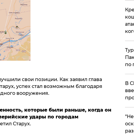
Кре
кош
ата
ког
Тур
Пак
по 
учшили свои позиции. Как заявил глава
В С
арух, успех стал возможным благодаря
вве
дного вооружения.
про
ренность, которые были раньше, когда он
​"Н
лерийские удары по городам
оск
тметил Старух.
раз