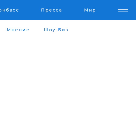
онбасс
Пресса
Мир
Мнение
Шоу-Биз