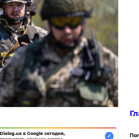
Гл
Dialog.ua в Google сегодня,
Поп
✓
пропустить главное завтра.