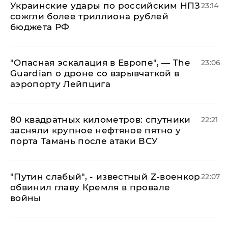
Украинские удары по российским НПЗ
23:14
сожгли более триллиона рублей
бюджета РФ
"Опасная эскалация в Европе", — The
23:06
Guardian о дроне со взрывчаткой в
аэропорту Лейпцига
80 квадратных километров: спутники
22:21
засняли крупное нефтяное пятно у
порта Тамань после атаки ВСУ
​"Путин слабый", - известный Z-военкор
22:07
обвинил главу Кремля в провале
войны