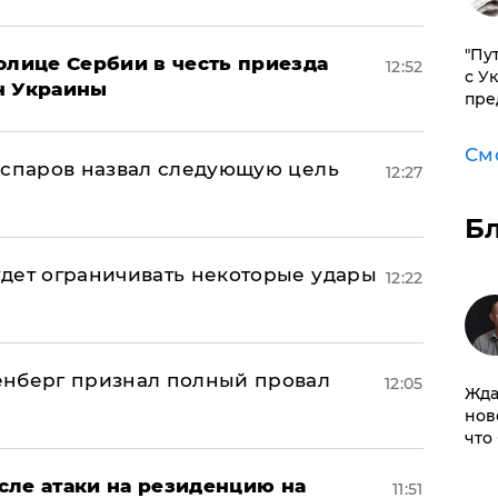
"Пу
олице Сербии в честь приезда
12:52
с У
н Украины
пре
См
аспаров назвал следующую цель
12:27
Б
дет ограничивать некоторые удары
12:22
енберг признал полный провал
12:05
Жда
нов
что
сле атаки на резиденцию на
11:51