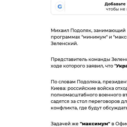
Добавьте 
G
чтобы не 
Михаил Подоляк, занимающий п
программах "минимум" и "мак
Зеленский.
Представитель команды Зелен
ходе которого заявил, что "
Укра
По словам Подоляка, президе
Киева: российские войска отхо
полномасштабного военного вт
садятся за стол переговоров 
конфликта, где будут обсуждать
Задачей же
"максимум"
в Офи