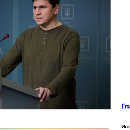
Гл
Ист