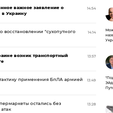
нное важное заявление о
14:54
t в Украину
Мож
о восстановлении "сухопутного
14:14
наз
Укр
краине возник транспортный
13:57
ге
​"По
 тактику применения БпЛА армией
13:49
Эйд
Пут
пермаркеты остались без
13:28
 атак