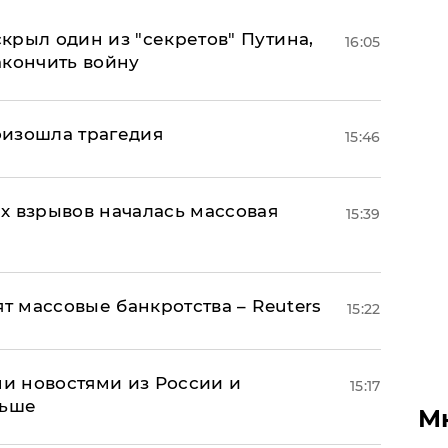
крыл один из "секретов" Путина,
16:05
акончить войну
оизошла трагедия
15:46
х взрывов началась массовая
15:39
ят массовые банкротства – Reuters
15:22
и новостями из России и
15:17
льше
М