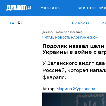
Украина
Военное об
| RU
UA
Новости
У
ДИАЛОГ
ВОЕННОЕ ОБОЗРЕНИЕ
ЧИТАТЬ НОВОСТЬ НА УКРАИНСКОМ
​Подоляк назвал цел
Украины в войне с а
У Зеленского видят два
Россией, которая напа
февраля.
Автор:
Марина Журавлева