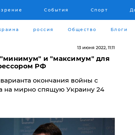
озрение
События
Спорт
Д
краина
россия
Общество
Блоги
13 июня 2022, 11:11
и "минимум" и "максимум" для
грессором РФ
 варианта окончания войны с
ла на мирно спящую Украину 24