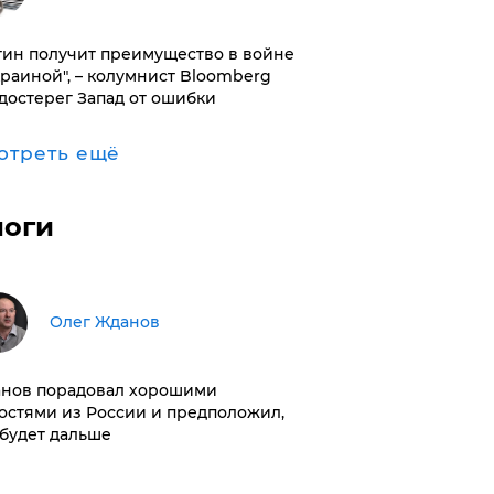
тин получит преимущество в войне
краиной", – колумнист Bloomberg
достерег Запад от ошибки
отреть ещё
логи
Олег Жданов
нов порадовал хорошими
остями из России и предположил,
 будет дальше