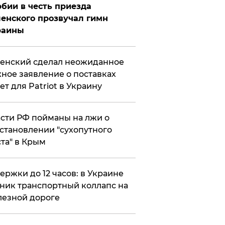
бии в честь приезда
енского прозвучал гимн
раины
енский сделал неожиданное
ное заявление о поставках
ет для Patriot в Украину
сти РФ пойманы на лжи о
становлении "сухопутного
та" в Крым
ержки до 12 часов: в Украине
ник транспортный коллапс на
езной дороге