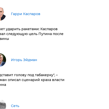
Гарри Каспаров
ет ударить ракетами: Каспаров
вал следующую цель Путина после
аины
Игорь Эйдман
дставит голову под табакерку", –
ман описал сценарий краха власти
ина
Сеть