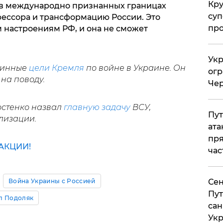
Кр
 в международно признанных границах
суп
ессора и трансформацию России. Это
про
 настроениям РФ, и она не сможет
Укр
тинные
цели Кремля
по войне в Украине. Он
огр
 на поводу.
Чер
стенко назвал
главную задачу
ВСУ,
Пут
ализации.
ата
пря
АКЦИИ!
час
Война Украины с Россией
Сен
Пут
л Подоляк
сан
Укр