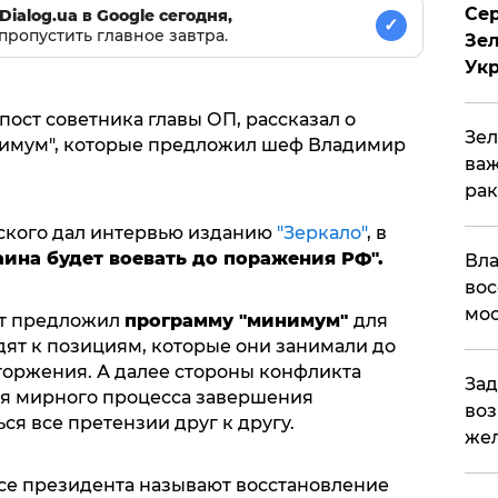
Сер
Dialog.ua в Google сегодня,
✓
пропустить главное завтра.
Зел
Ук
ост советника главы ОП, рассказал о
Зел
симум", которые предложил шеф Владимир
важ
рак
ского дал интервью изданию
"Зеркало"
, в
ина будет воевать до поражения РФ".
Вла
вос
мос
нт предложил
программу "минимум"
для
дят к позициям, которые они занимали до
оржения. А далее стороны конфликта
Зад
для мирного процесса завершения
воз
ся все претензии друг к другу.
жел
се президента называют восстановление