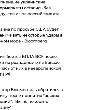
упнейшие украинские
ермаркеты остались без
дуктов из-за российских атак
аина по просьбе США будет
аничивать некоторые удары в
ном море - Bloomberg
ин боится БПЛА ВСУ после
ки на резиденцию на Валдае,
чась от них в неевропейской
ти РФ
атор Блюменталь обратился к
ину после принятия "адских
кций": "Вы не покорите
аину"