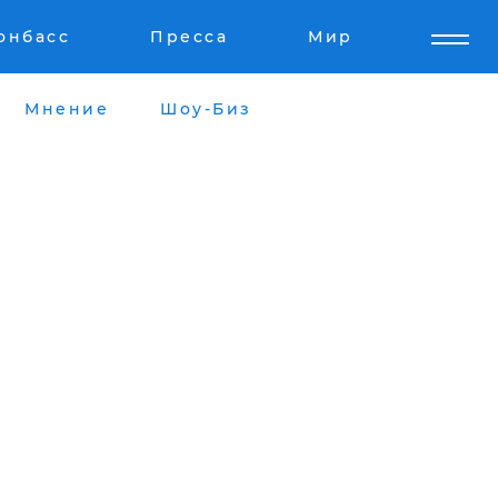
онбасс
Пресса
Мир
Мнение
Шоу-Биз