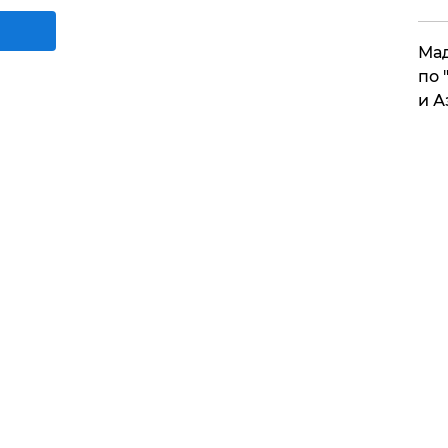
Мад
по 
и А