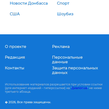
Новости Донбасса
Спорт
США
Шоубиз
О проекте
Реклама
Редакция
Персональные
данные
Контакты
Защита персональных
данных
Использование материалов разрешается при условии ссылки
(для интернет-изданий - гиперссылки) на "
Диалог.ua
" не ниже
третьего абзаца.
� 2026,
Все права защищены.