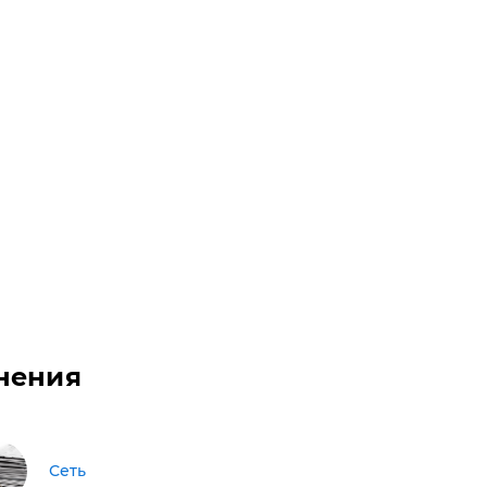
нения
Сеть