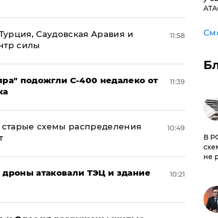
ATA
См
 Турция, Саудовская Аравия и
11:58
нтр силы
Б
яра" подожгли С-400 недалеко от
11:39
ка
н: старые схемы распределения
10:49
т
​В 
схе
не 
: дроны атаковали ТЭЦ и здание
10:21