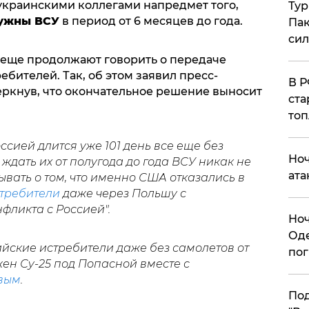
украинскими коллегами напредмет того,
Тур
нужны ВСУ
в период от 6 месяцев до года.
Пак
си
 еще продолжают говорить о передаче
бителей. Так, об этом заявил пресс-
​В 
еркнув, что окончательное решение выносит
ста
топ
сией длится уже 101 день все еще без
​Но
ждать их от полугода до года ВСУ никак не
ата
ывать о том, что именно США отказались в
требители
даже через Польшу с
фликта с Россией".
​Но
Оде
йские истребители даже без самолетов от
пог
жен Су-25 под Попасной вместе с
вым
.
По