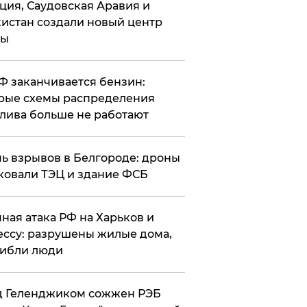
ция, Саудовская Аравия и
истан создали новый центр
лы
РФ заканчивается бензин:
рые схемы распределения
лива больше не работают
чь взрывов в Белгороде: дроны
ковали ТЭЦ и здание ФСБ
чная атака РФ на Харьков и
ссу: разрушены жилые дома,
ибли люди
д Геленджиком сожжен РЭБ