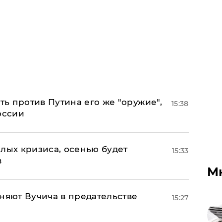
ь против Путина его же "оружие",
15:38
оссии
лых кризиса, осенью будет
15:33
в
М
няют Вучича в предательстве
15:27