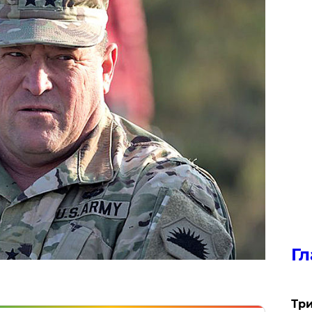
Гл
Три