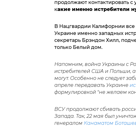
продолжают контактировать с 
к
акие именно истребители 
В Нацгвардии Калифорнии все
Украине именно западных истре
секретарь Брэндон Хилл, подч
только Белый дом.
Напомним, война Украины с Рос
истребителей США и Польши, а 
могут. Особенно не следует заб
апреле передавать Украине
ис
формулировкой "не желаем кон
ВСУ продолжают сбивать росси
Запада. Так, 22 мая был уничто
генералом
Канаматом Боташе