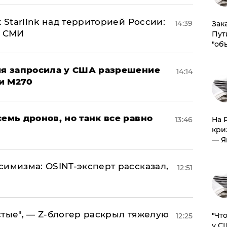
 Starlink над территорией России:
14:39
Зак
- СМИ
Пут
"об
ция запросила у США разрешение
14:14
и M270
семь дронов, но танк все равно
13:46
На 
кри
— Я
симизма: OSINT-эксперт рассказал,
12:51
стые", — Z-блогер раскрыл тяжелую
​"Ч
12:25
у С