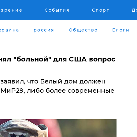
озрение
События
Спорт
Д
краина
россия
Общество
Блоги
нял "больной" для США вопрос
заявил, что Белый дом должен
 МиГ-29, либо более современные