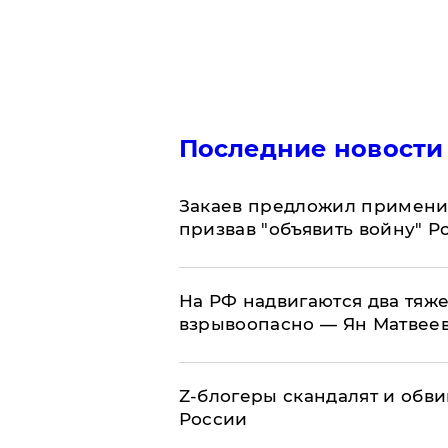
Последние новости
Закаев предложил применит
призвав "объявить войну" Р
На РФ надвигаются два тяже
взрывоопасно — Ян Матвее
Z-блогеры скандалят и обви
России