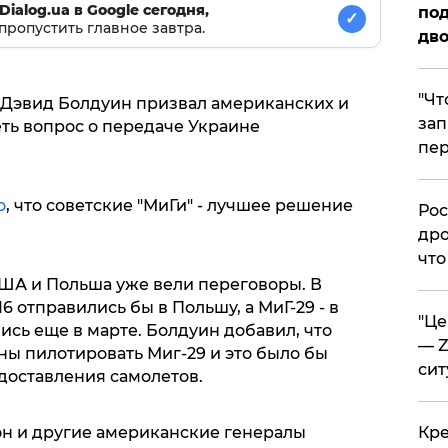
Dialog.ua в Google сегодня,
под
✓
пропустить главное завтра.
дво
​"Ч
 Дэвид Болдуин призвал американских и
зап
ть вопрос о передаче Украине
пер
o
, что советские "МиГи" - лучшее решение
​Ро
дро
что
ША и Польша уже вели переговоры. В
6 отправились бы в Польшу, а МиГ-29 - в
​"Ц
сь еще в марте. Болдуин добавил, что
— Z
ны пилотировать Миг-29 и это было бы
сит
доставления самолетов.
он и другие американские генералы
​Кр