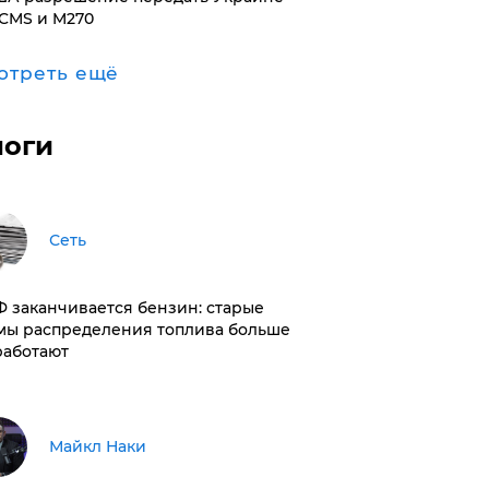
CMS и M270
отреть ещё
логи
Сеть
РФ заканчивается бензин: старые
мы распределения топлива больше
работают
Майкл Наки