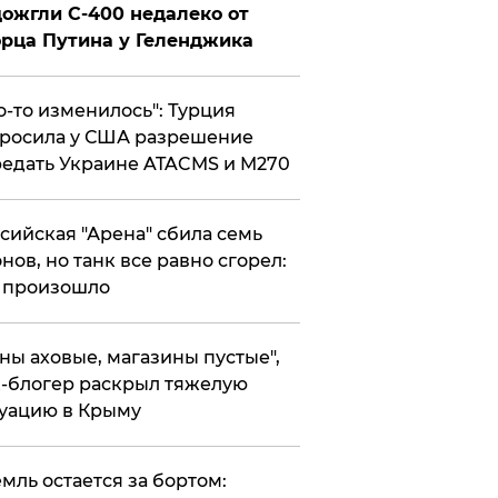
ожгли С-400 недалеко от
рца Путина у Геленджика
то-то изменилось": Турция
росила у США разрешение
едать Украине ATACMS и M270
ссийская "Арена" сбила семь
нов, но танк все равно сгорел:
 произошло
ены аховые, магазины пустые",
-блогер раскрыл тяжелую
уацию в Крыму
емль остается за бортом: