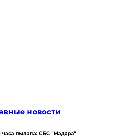
авные новости
 часа пылала: СБС "Мадяра"