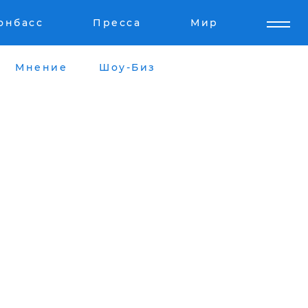
онбасс
Пресса
Мир
Мнение
Шоу-Биз