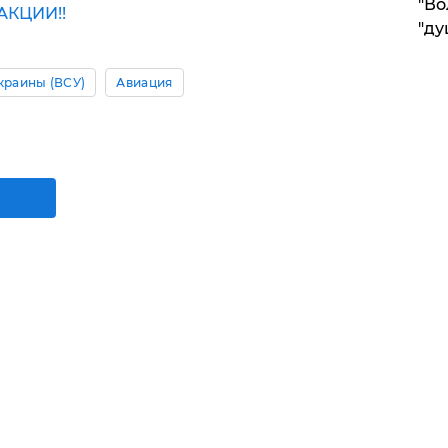
"Во
КЦИИ!!
"ду
краины (ВСУ)
Авиация