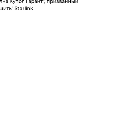
лна Купол Гарант", призванный
шить" Starlink