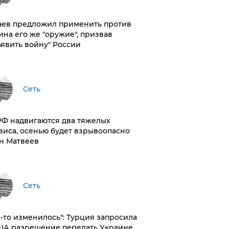
аев предложил применить против
ина его же "оружие", призвав
ъявить войну" России
Сеть
РФ надвигаются два тяжелых
зиса, осенью будет взрывоопасно
н Матвеев
Сеть
то-то изменилось": Турция запросила
ША разрешение передать Украине