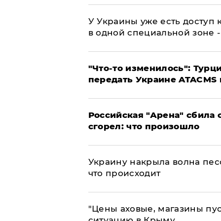
У Украины уже есть доступ к
в одной специальной зоне 
​"Что-то изменилось": Тур
передать Украине ATACMS 
​Российская "Арена" сбила 
сгорел: что произошло
​Украину накрыла волна пес
что происходит
​"Цены аховые, магазины пу
ситуацию в Крыму