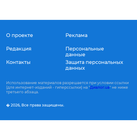
О проекте
Реклама
Редакция
Персональные
данные
Контакты
Защита персональных
данных
Использование материалов разрешается при условии ссылки
(для интернет-изданий - гиперссылки) на "
Диалог.ua
" не ниже
третьего абзаца.
� 2026,
Все права защищены.