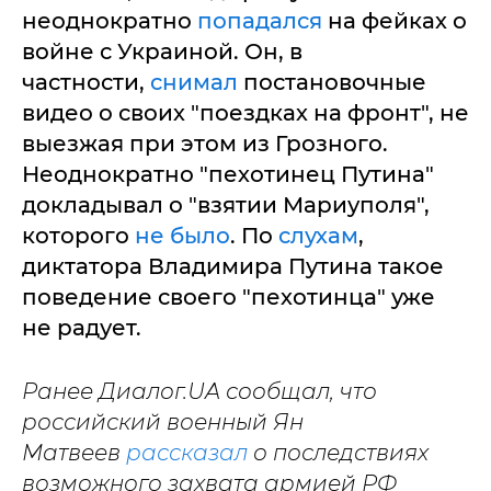
неоднократно
попадался
на фейках о
войне с Украиной. Он, в
частности,
снимал
постановочные
видео о своих "поездках на фронт", не
выезжая при этом из Грозного.
Неоднократно "пехотинец Путина"
докладывал о "взятии Мариуполя",
которого
не было
. По
слухам
,
диктатора Владимира Путина такое
поведение своего "пехотинца" уже
не радует.
Ранее Диалог.UA сообщал, что
российский военный Ян
Матвеев
рассказал
о последствиях
возможного захвата армией РФ