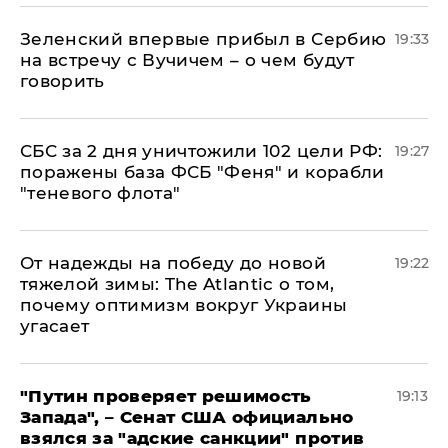
Зеленский впервые прибыл в Сербию
19:33
на встречу с Вучичем – о чем будут
говорить
СБС за 2 дня уничтожили 102 цели РФ:
19:27
поражены база ФСБ "Феня" и корабли
"теневого флота"
От надежды на победу до новой
19:22
тяжелой зимы: The Atlantic о том,
почему оптимизм вокруг Украины
угасает
"Путин проверяет решимость
19:13
Запада", – Сенат США официально
взялся за "адские санкции" против