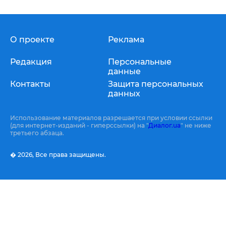
О проекте
Реклама
Редакция
Персональные
данные
Контакты
Защита персональных
данных
Использование материалов разрешается при условии ссылки
(для интернет-изданий - гиперссылки) на "
Диалог.ua
" не ниже
третьего абзаца.
� 2026,
Все права защищены.