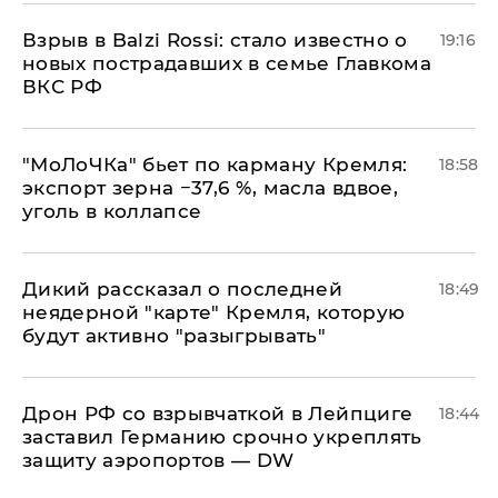
Взрыв в Balzi Rossi: стало известно о
19:16
новых пострадавших в семье Главкома
ВКС РФ
​"МоЛоЧКа" бьет по карману Кремля:
18:58
экспорт зерна −37,6 %, масла вдвое,
уголь в коллапсе
Дикий рассказал о последней
18:49
неядерной "карте" Кремля, которую
будут активно "разыгрывать"
​Дрон РФ со взрывчаткой в Лейпциге
18:44
заставил Германию срочно укреплять
защиту аэропортов — DW